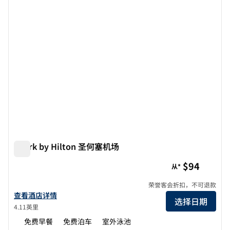
Spark by Hilton 圣何塞机场
Spark by Hilton 圣何塞机场
$94
从*
荣誉客会折扣，不可退款
查看Spark by Hilton San Jose Airport酒店的详细信息
查看酒店详情
选择日期
4.11英里
免费早餐
免费泊车
室外泳池