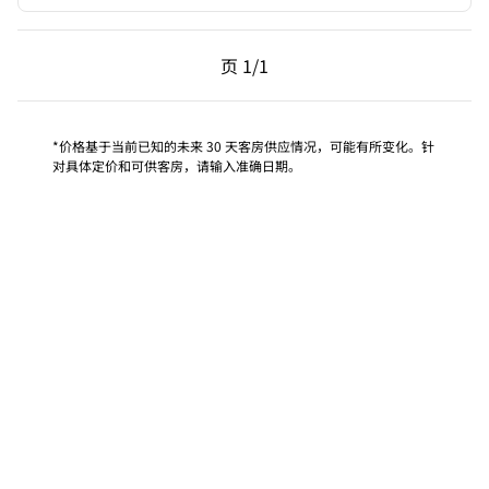
上一页，第 1页，共 1 页
下一页，第 1页，共 1 
页
1/1
页 1/1
*价格基于当前已知的未来 30 天客房供应情况，可能有所变化。针
对具体定价和可供客房，请输入准确日期。