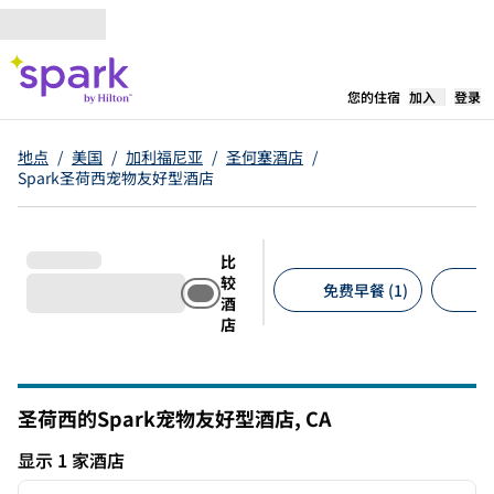
跳转至内容
,
在新标签
您的住宿
加入
登录
地点
/
美国
/
加利福尼亚
/
圣何塞酒店
/
Spark圣荷西宠物友好型酒店
比
较
免费早餐 (1)
免
酒
店
建议的筛选条件
圣荷西的Spark宠物友好型酒店,
CA
加利福尼亚州
显示 1 家酒店
1
/
12
显示 1 家酒店
上一张图片
下一张
1/12