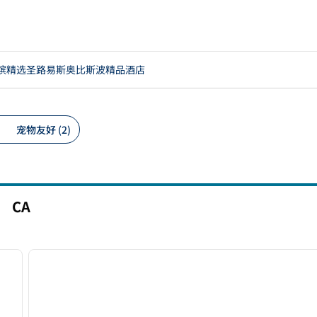
缤精选圣路易斯奥比斯波精品酒店
宠物友好 (2)
议的筛选条件
，
CA
/
12
1
下一张图片
上一张图片
1/12