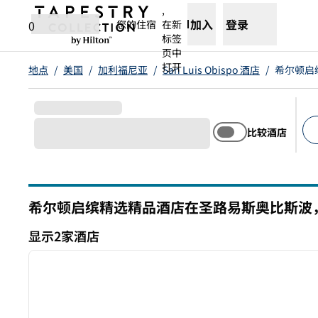
跳转至内容
,
加入
登录
0
您的住宿
在新
标签
页中
打开
地点
/
美国
/
加利福尼亚
/
San Luis Obispo 酒店
/
希尔顿启
比较酒店
建
希尔顿启缤精选精品酒店在圣路易斯奥比斯波
加利福尼亚州
显示2家酒店
1
显示2家酒店
上一张图片
1/12