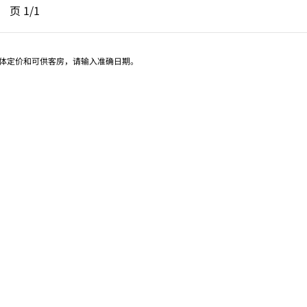
一页，第 1页，共 1 页
下一页，第 1页，共 1 页
页
1/1
页 1/1
具体定价和可供客房，请输入准确日期。