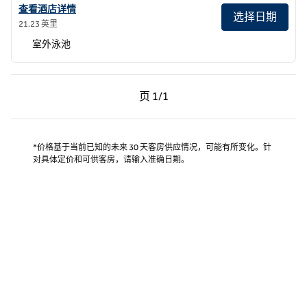
查看酒店详情：Bellasera Hotel & Suites Paso Robles, 希尔顿启缤精
查看酒店详情
选择日期
21.23 英里
室外泳池
上一页，第 1页，共 1 页
下一页，第 1页，共 1 页
页
1/1
页 1/1
*价格基于当前已知的未来 30 天客房供应情况，可能有所变化。针
对具体定价和可供客房，请输入准确日期。