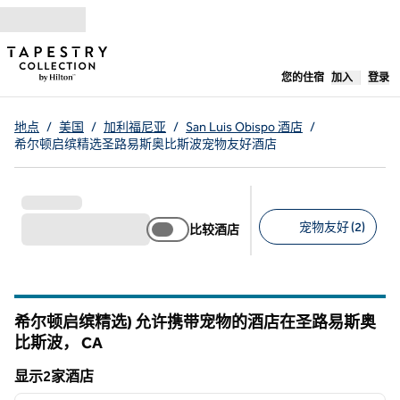
跳转至内容
,
在新标签
您的住宿
加入
登录
地点
/
美国
/
加利福尼亚
/
San Luis Obispo 酒店
/
希尔顿启缤精选圣路易斯奥比斯波宠物友好酒店
宠物友好 (2)
比较酒店
建议的筛选条件
希尔顿启缤精选) 允许携带宠物的酒店在圣路易斯奥
比斯波，
CA
加利福尼亚州
显示2家酒店
1
/
12
显示2家酒店