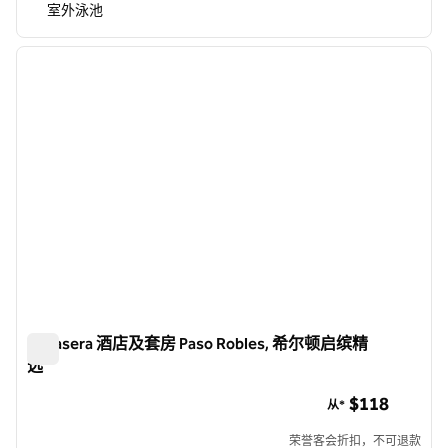
室外泳池
1
/
12
上一张图片
下一张
1/12
Bellasera 酒店及套房 Paso Robles, 希尔顿启缤精
选
Bellasera 酒店及套房 Paso Robles, 希尔顿启缤精选
$118
从*
荣誉客会折扣，不可退款