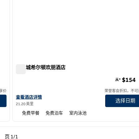
卡森城希尔顿欢朋酒店
卡森城希尔顿欢朋酒店
$154
从*
享价
荣誉客会折扣，不可
查看欢朋卡森市酒店详情
查看酒店详情
选择日期
21.20 英里
免费早餐
免费泊车
室内泳池
一页，第 1页，共 1 页
下一页，第 1页，共 1 页
页
1/1