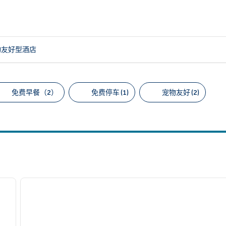
物友好型酒店
免费早餐（2）
免费停车 (1)
宠物友好 (2)
议的筛选条件
/
12
1
下一张图片
上一张图片
1/12