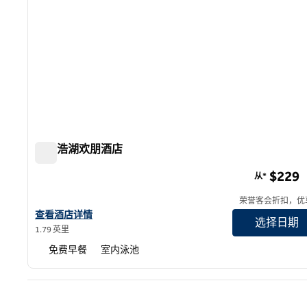
南太浩湖欢朋酒店
南太浩湖欢朋酒店
$229
从*
荣誉客会折扣，优
查看欢朋南湖太浩湖酒店详情
查看酒店详情
选择日期
1.79 英里
免费早餐
室内泳池
上