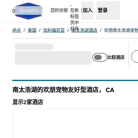
跳转至内容
,
加入
登录
您的住宿
在新
0
标签
页中
打开
地点
/
美国
/
加利福尼亚
/
南太浩湖酒店
/
欢朋南太浩湖宠
比较酒店
建
南太浩湖的欢朋宠物友好型酒店，
CA
加利福尼亚州
显示2家酒店
1
显示2家酒店
上一张图片
1/12