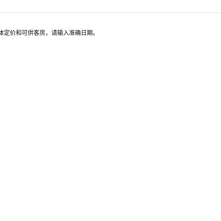
页 1/1
具体定价和可供客房，请输入准确日期。