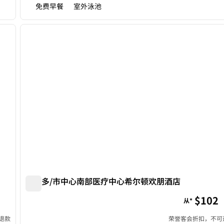
免费早餐
室外泳池
/
12
1
下一张图片
上一张图片
1/11
奥兰多/市中心南部医疗中心希尔顿欢朋酒店
奥兰多/市中心南部医疗中心希尔顿欢朋酒店
$102
从*
退款
荣誉客会折扣，不可