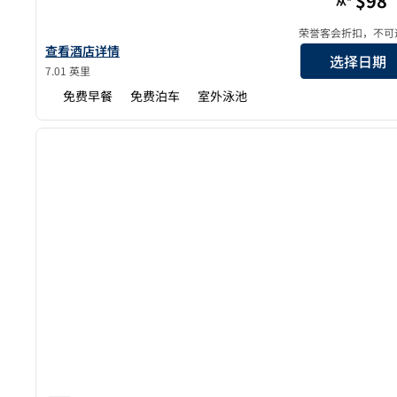
$98
从*
荣誉客会折扣，不可
查看欢朋 Orlando-Apopka 酒店详情
查看酒店详情
选择日期
7.01 英里
免费早餐
免费泊车
室外泳池
1
上一张图片
1/12