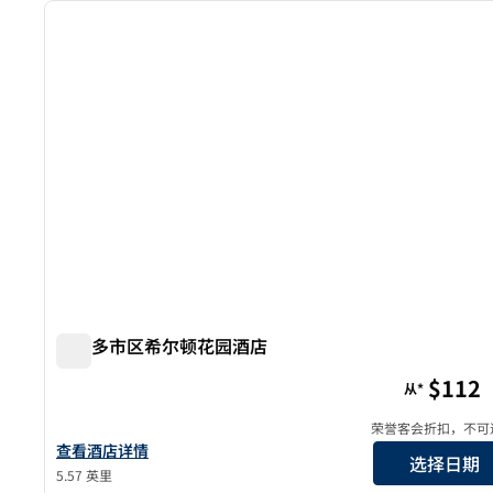
上一张图片
1/12
奥兰多市区希尔顿花园酒店
奥兰多市区希尔顿花园酒店
$112
从*
荣誉客会折扣，不可
查看希尔顿花园酒店 Orlando Downtown 的酒店详情
查看酒店详情
选择日期
5.57 英里