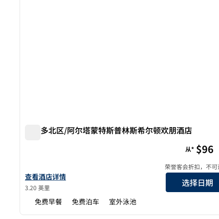
奥兰多北区/阿尔塔蒙特斯普林斯希尔顿欢朋酒店
奥兰多北区/阿尔塔蒙特斯普林斯希尔顿欢朋酒店
$96
从*
荣誉客会折扣，不可
查看欢朋 Orlando-North/Altamonte Springs 酒店详情
查看酒店详情
选择日期
3.20 英里
免费早餐
免费泊车
室外泳池
1