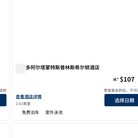
奥兰多阿尔塔蒙特斯普林斯希尔顿酒店
奥兰多阿尔塔蒙特斯普林斯希尔顿酒店
$107
从*
退款
荣誉客会折扣，不可
查看希尔顿Orlando/Altamonte Springs的酒店详情
查看酒店详情
选择日期
2.63英里
免费泊车
室外泳池
/
12
1
下一张图片
上一张图片
1/11