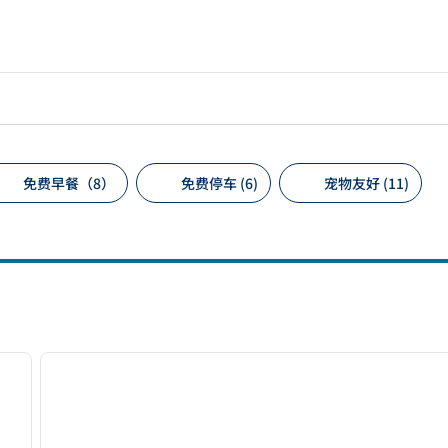
免费早餐（8）
免费停车 (6)
宠物友好 (11)
议的筛选条件
/
12
1
下一张图片
上一张图片
1/12