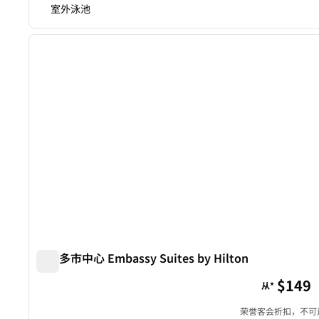
室外泳池
1
上一张图片
1/12
奥兰多市中心 Embassy Suites by Hilton
奥兰多市中心 Embassy Suites by Hilton
$149
从*
荣誉客会折扣，不可