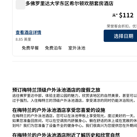
奥兰多佛罗里达大学东区希尔顿欢朋套房酒店
奥兰多佛罗里达大学东区希尔顿欢朋套房酒店
$112
从*
荣誉客会折扣，优
查看欢朋Orlando/East UCF Area的详情
查看酒店详情
选择日期
8.85 英里
免费早餐
免费泊车
室外泳池
上
预订梅特兰顶级户外泳池酒店的度假之旅
逃往佛罗里达中部，体验主题公园的魅力，欣赏该地区的自然美景，甚至可以
过于强烈。入住梅特兰的顶级户外泳池酒店，享受清凉的同时仍能沐浴阳光，
在梅特兰的户外泳池酒店享受您喜爱的设施
在梅特兰的户外泳池酒店，您可以在泳池甲板上享受阳光，度过美好的一天。
如果您准备回房间，可以在空调房内舒展身心。躺在舒适的床上或在宽敞的休
划吗？我们为您准备了设备齐全的健身中心。我们很高兴为您提供您在外期间
在梅特兰的户外泳池酒店附近了解历史和欣赏自然