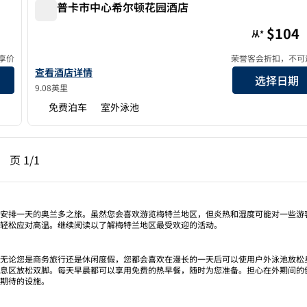
阿波普卡市中心希尔顿花园酒店
阿波普卡市中心希尔顿花园酒店
$104
从*
享价
荣誉客会折扣，不可
查看希尔顿花园酒店 Apopka 市中心的酒店详情
查看酒店详情
选择日期
9.08英里
免费泊车
室外泳池
一页，第 1页，共 1 页
下一页，第 1页，共 1 页
页
1/1
页 1/1
安排一天的奥兰多之旅。虽然您会喜欢游览梅特兰地区，但炎热和湿度可能对一些游
轻松应对高温。继续阅读以了解梅特兰地区最受欢迎的活动。
无论您是商务旅行还是休闲度假，您都会喜欢在漫长的一天后可以使用户外泳池放松
息区放松双脚。每天早晨都可以享用免费的热早餐，随时为您准备。担心在外期间的
期待的设施。