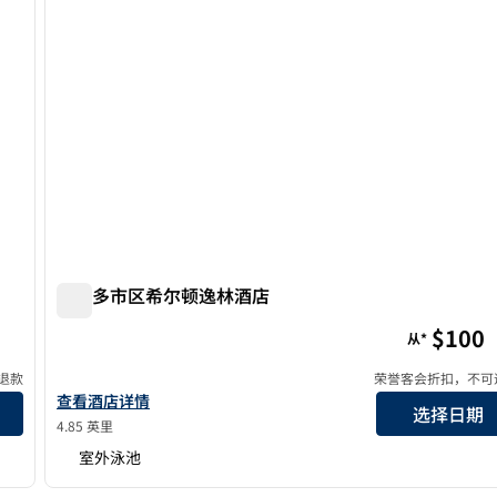
奥兰多市区希尔顿逸林酒店
奥兰多市区希尔顿逸林酒店
$100
从*
退款
荣誉客会折扣，不可
查看奥兰多市区希尔顿逸林酒店的酒店详情
查看酒店详情
选择日期
4.85 英里
室外泳池
/
12
1