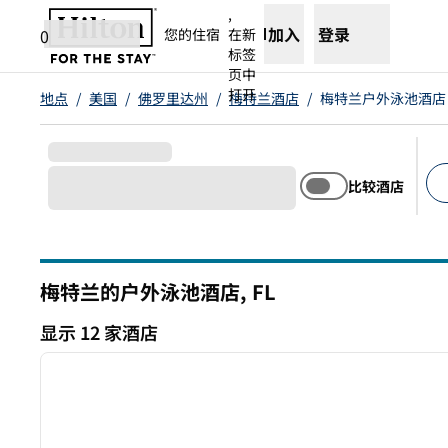
跳转至内容
,
加入
登录
0
您的住宿
在新
标签
页中
打开
地点
/
美国
/
佛罗里达州
/
梅特兰酒店
/
梅特兰户外泳池酒店
比较酒店
建
梅特兰的户外泳池酒店,
FL
佛罗里达州
显示 12 家酒店
1
显示 12 家酒店
上一张图片
1/12