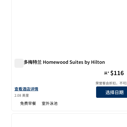
奥兰多梅特兰 Homewood Suites by Hilton
奥兰多梅特兰 Homewood Suites by Hilton
$116
从*
荣誉客会折扣，不可
查看希尔顿 Homewood Suites 奥兰多-梅特兰的酒店详细信息
查看酒店详情
选择日期
2.08 英里
免费早餐
室外泳池
1
上一张图片
1/12