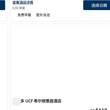
详情
查看欢朋Orlando/Downtown South - Medical Center的详情
查看酒店详情
选择日期
6.90 英里
免费早餐
室外泳池
/
12
1
下一张图片
上一张图片
1/12
奥兰多 UCF 希尔顿惠庭酒店
奥兰多 UCF 希尔顿惠庭酒店