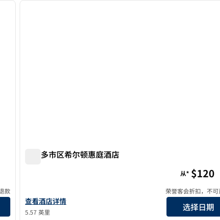
下一张图片
上一张图片
1/12
奥兰多市区希尔顿惠庭酒店
奥兰多市区希尔顿惠庭酒店
$120
从*
退款
荣誉客会折扣，不可
查看奥兰多市中心希尔顿惠庭酒店的酒店详情
查看酒店详情
选择日期
5.57 英里