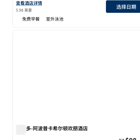
查看 Embassy Suites by Hilton Orlando Downtown 的酒店
查看酒店详情
选择日期
5.98 英里
免费早餐
室外泳池
1
上一张图片
1/12
奥兰多-阿波普卡希尔顿欢朋酒店
奥兰多-阿波普卡希尔顿欢朋酒店