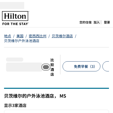
跳转至内容
,
在新标签
您的住宿
加入
登录
地点
/
美国
/
密西西比州
/
贝茨维尔酒店
/
贝茨维尔户外泳池酒店
比
较
免费早餐（3）
酒
店
建议的筛选条件
贝茨维尔的户外泳池酒店，
MS
密西西比州
显示3家酒店
1
/
12
显示3家酒店
上一张图片
下一张
1/12