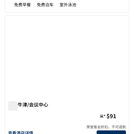
免费早餐
免费泊车
室外泳池
1
/
12
上一张图片
下一张
1/12
欢朋牛津/会议中心
欢朋牛津/会议中心
$91
从*
荣誉客会折扣，不可退款
查看欢朋牛津/会议中心酒店详情
查看酒店详情