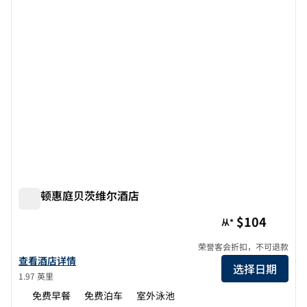
希尔顿惠庭贝茨维尔酒店
希尔顿惠庭贝茨维尔酒店
$104
从*
荣誉客会折扣，不可退款
查看希尔顿惠庭酒店 Batesville 的酒店详情
查看酒店详情
选择日期
1.97 英里
免费早餐
免费泊车
室外泳池