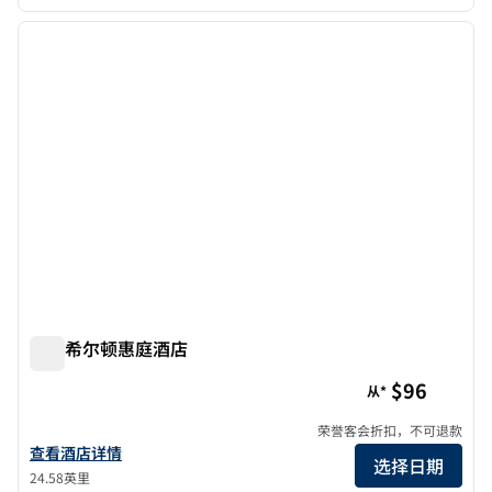
1
/
12
上一张图片
下一张
1/12
牛津希尔顿惠庭酒店
牛津希尔顿惠庭酒店
$96
从*
荣誉客会折扣，不可退款
查看希尔顿惠庭酒店牛津的酒店详情
查看酒店详情
选择日期
24.58英里