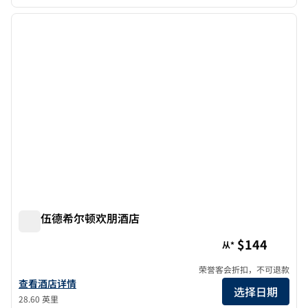
1
/
6
上一张图片
下一张
1/6
格林伍德希尔顿欢朋酒店
格林伍德希尔顿欢朋酒店
$144
从*
荣誉客会折扣，不可退款
查看欢朋Greenwood的酒店详情
查看酒店详情
选择日期
28.60 英里