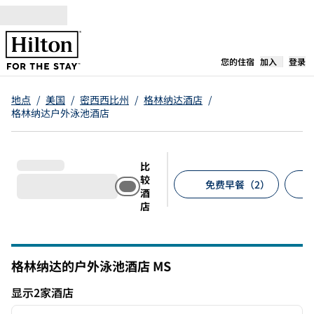
跳转至内容
,
在新标签
您的住宿
加入
登录
地点
/
美国
/
密西西比州
/
格林纳达酒店
/
格林纳达户外泳池酒店
比
较
免费早餐（2）
酒
店
建议的筛选条件
格林纳达的户外泳池酒店
MS
密西西比州
显示2家酒店
1
/
12
显示2家酒店
上一张图片
下一张
1/12