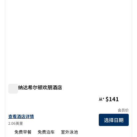
格林纳达希尔顿欢朋酒店
格林纳达希尔顿欢朋酒店
$141
从*
会员价
查看欢朋格林纳达酒店详情
查看酒店详情
选择日期
2.06英里
免费早餐
免费泊车
室外泳池