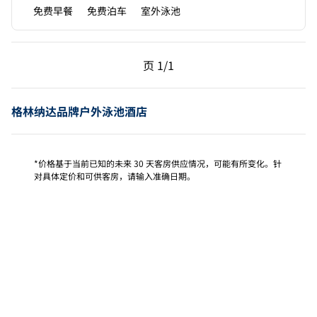
免费早餐
免费泊车
室外泳池
上一页，第 1页，共 1 页
下一页，第 1页，共 1 
页
1/1
页 1/1
格林纳达品牌户外泳池酒店
*价格基于当前已知的未来 30 天客房供应情况，可能有所变化。针
对具体定价和可供客房，请输入准确日期。