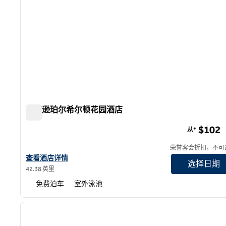
杰克逊珀尔希尔顿花园酒店
杰克逊珀尔希尔顿花园酒店
$102
从*
荣誉客会折扣，不可
查看希尔顿花园酒店详情 - Jackson Pearl
查看酒店详情
选择日期
42.38 英里
免费泊车
室外泳池
1
上一张图片
1/12