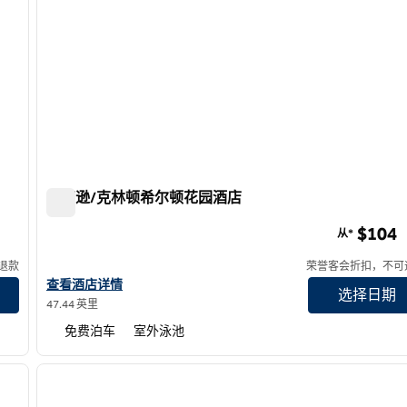
杰克逊/克林顿希尔顿花园酒店
杰克逊/克林顿希尔顿花园酒店
$104
从*
退款
荣誉客会折扣，不可
查看希尔顿花园酒店杰克逊/克林顿的酒店详情
查看酒店详情
选择日期
47.44 英里
免费泊车
室外泳池
/
12
1
下一张图片
上一张图片
1/12