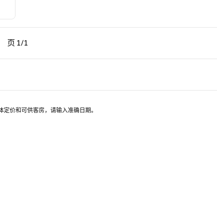
一页，第 1页，共 1 页
下一页，第 1页，共 1 页
页
1/1
页 1/1
具体定价和可供客房，请输入准确日期。