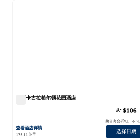
上一张图片
1/12
帕斯卡古拉希尔顿花园酒店
帕斯卡古拉希尔顿花园酒店
$106
从*
荣誉客会折扣，不可
查看希尔顿花园酒店帕斯卡古拉的酒店详情
查看酒店详情
选择日期
175.11 英里