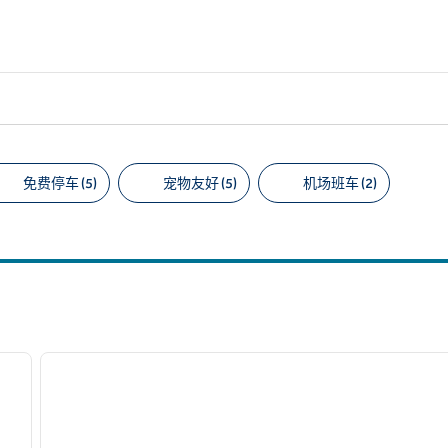
免费停车 (5)
宠物友好 (5)
机场班车 (2)
议的筛选条件
/
12
1
下一张图片
上一张图片
1/12