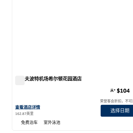
格尔夫波特机场希尔顿花园酒店
格尔夫波特机场希尔顿花园酒店
$104
从*
荣誉客会折扣，不可
查看希尔顿花园酒店 Gulfport Airport 的酒店详情
查看酒店详情
选择日期
162.87英里
免费泊车
室外泳池
1