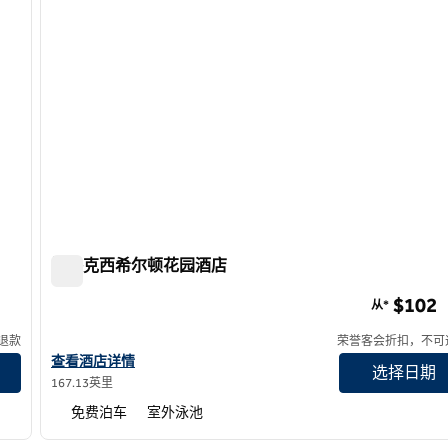
比洛克西希尔顿花园酒店
比洛克西希尔顿花园酒店
$102
从*
退款
荣誉客会折扣，不可
查看希尔顿花园酒店 Biloxi 的酒店详情
查看酒店详情
选择日期
167.13英里
免费泊车
室外泳池
/
12