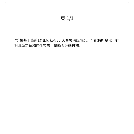
上一页，第 1页，共 1 页
下一页，第 1页，共 1 
页
1/1
页 1/1
*价格基于当前已知的未来 30 天客房供应情况，可能有所变化。针
对具体定价和可供客房，请输入准确日期。