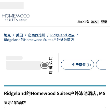
跳转至内容
,
在新标签
您的住宿
加入
登录
地点
/
美国
/
密西西比州
/
Ridgeland 酒店
/
Ridgeland的Homewood Suites户外泳池酒店
比
较
免费早餐 (1)
免
酒
店
建议的筛选条件
Ridgeland的Homewood Suites户外泳池酒店,
MS
密西西比州
显示1家酒店
1
/
12
显示1家酒店
上一张图片
下一张
1/12