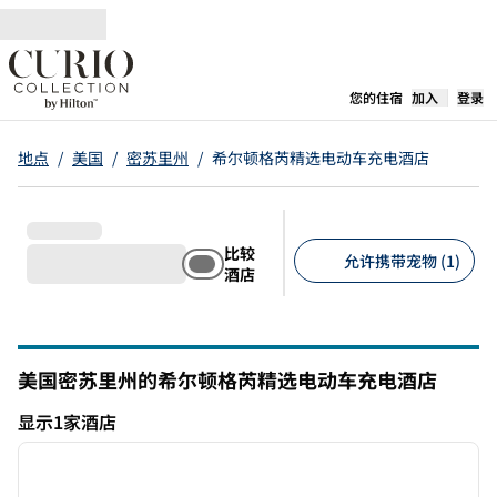
跳转至内容
,
在新标签
您的住宿
加入
登录
地点
/
美国
/
密苏里州
/
希尔顿格芮精选电动车充电酒店
比较
允许携带宠物 (1)
酒店
建议的筛选条件
美国密苏里州的希尔顿格芮精选电动车充电酒店
显示1家酒店
1
/
12
显示1家酒店
上一张图片
下一张
1/12