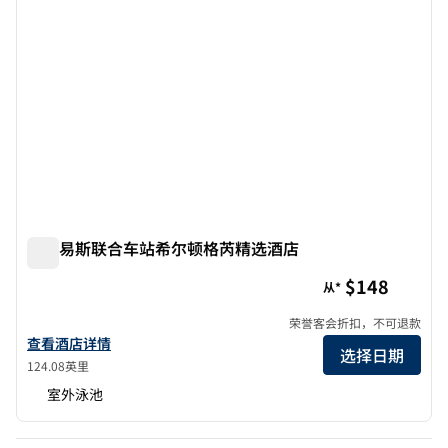
圣路易斯联合车站希尔顿格芮精选酒店
圣路易斯联合车站希尔顿格芮精选酒店
$148
从*
荣誉客会折扣，不可退款
查看圣路易斯联合车站酒店，希尔顿格芮精选的详细信息
查看酒店详情
选择日期
124.08英里
室外泳池