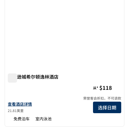
杰斐逊城希尔顿逸林酒店
杰斐逊城希尔顿逸林酒店
$118
从*
荣誉客会折扣，不可退款
查看 杰斐逊城希尔顿逸林酒店 的酒店详情
查看酒店详情
选择日期
21.81英里
免费泊车
室内泳池
1
/
12