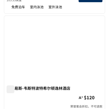
免费泊车
室内泳池
室外泳池
1
/
12
上一张图片
下一张
1/12
圣路易斯-韦斯特波特希尔顿逸林酒店
圣路易斯-韦斯特波特希尔顿逸林酒店
$120
从*
荣誉客会折扣，不可退款