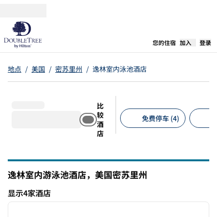
跳转至内容
,
在新标签
您的住宿
加入
登录
地点
/
美国
/
密苏里州
/
逸林室内泳池酒店
比
较
免费停车 (4)
允
酒
店
建议的筛选条件
逸林室内游泳池酒店，美国密苏里州
显示4家酒店
1
/
12
显示4家酒店
上一张图片
下一张
1/12