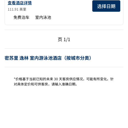
查看希尔顿逸林酒店详细信息：St. Louis - Westport
查看酒店详情
选择日期
111.91 英里
免费泊车
室内泳池
上一页，第 1页，共 1 页
下一页，第 1页，共 1 
页
1/1
页 1/1
密苏里 逸林 室内游泳池酒店（按城市分类）
*价格基于当前已知的未来 30 天客房供应情况，可能有所变化。针
对具体定价和可供客房，请输入准确日期。