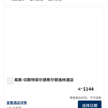
1
/
12
上一张图片
下一张
1/12
圣路易斯-切斯特菲尔德希尔顿逸林酒店
圣路易斯-切斯特菲尔德希尔顿逸林酒店
$144
从*
荣誉客会折扣，不可退款
查看圣路易斯 - 切斯特菲尔德希尔顿逸林酒店详情
查看酒店详情
选择日期
105.35英里