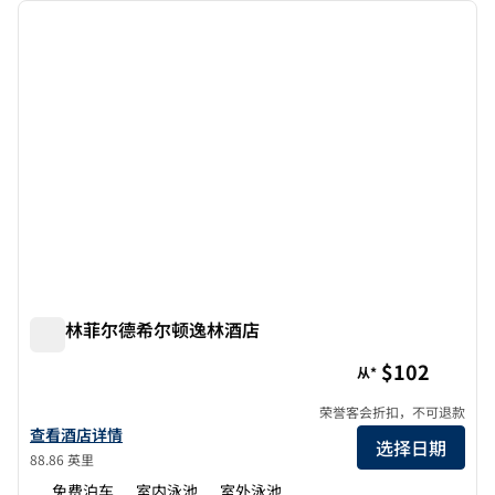
上一张图片
下一张
1/12
斯普林菲尔德希尔顿逸林酒店
斯普林菲尔德希尔顿逸林酒店
$102
从*
荣誉客会折扣，不可退款
查看希尔顿逸林酒店斯普林菲尔德的酒店详情
查看酒店详情
选择日期
88.86 英里
免费泊车
室内泳池
室外泳池