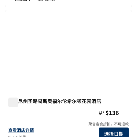
1
/
12
上一张图片
下一张
1/12
密苏尼州圣路易斯奥福尔伦希尔顿花园酒店
密苏尼州圣路易斯奥福尔伦希尔顿花园酒店
$136
从*
荣誉客会折扣，不可退款
查看关于希尔顿花园酒店St. Louis/O'Fallon MO的酒店详情
查看酒店详情
选择日期
96.94 英里