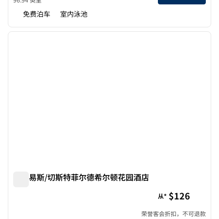
免费泊车
室内泳池
1
/
12
上一张图片
下一张
1/12
圣路易斯/切斯特菲尔德希尔顿花园酒店
圣路易斯/切斯特菲尔德希尔顿花园酒店
$126
从*
荣誉客会折扣，不可退款