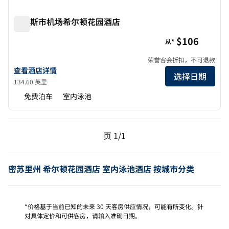
堪萨斯市机场希尔顿花园酒店
堪萨斯市机场希尔顿花园酒店
$106
从*
荣誉客会折扣，不可退款
查看希尔顿花园酒店堪萨斯城机场的酒店详情
查看酒店详情
选择日期
134.60 英里
免费泊车
室内泳池
上一页，第 1页，共 1 页
下一页，第 1页，共 1 
页
1/1
页 1/1
密苏里州 希尔顿花园酒店 室内泳池酒店 按城市分类
*价格基于当前已知的未来 30 天客房供应情况，可能有所变化。针
对具体定价和可供客房，请输入准确日期。