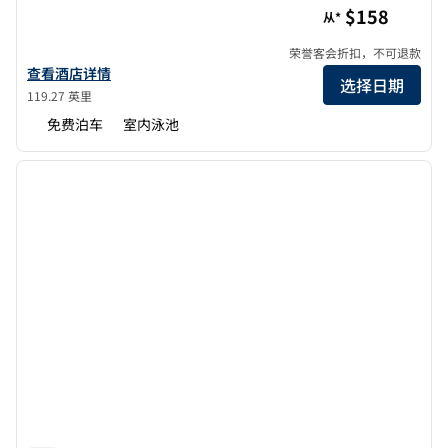
$158
从*
荣誉客会折扣，不可退款
查看希尔顿花园酒店（St. Louis Airport）的酒店详情
查看酒店详情
选择日期
119.27 英里
免费泊车
室内泳池
1
/
8
上一张图片
下一张
1/8