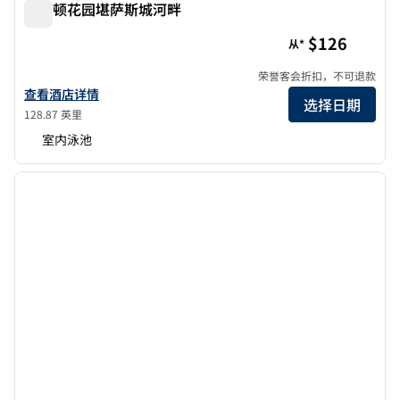
希尔顿花园堪萨斯城河畔
希尔顿花园堪萨斯城河畔
$126
从*
荣誉客会折扣，不可退款
查看希尔顿花园酒店堪萨斯城河畔的酒店详情
查看酒店详情
选择日期
128.87 英里
室内泳池
1
/
12
上一张图片
下一张
1/12