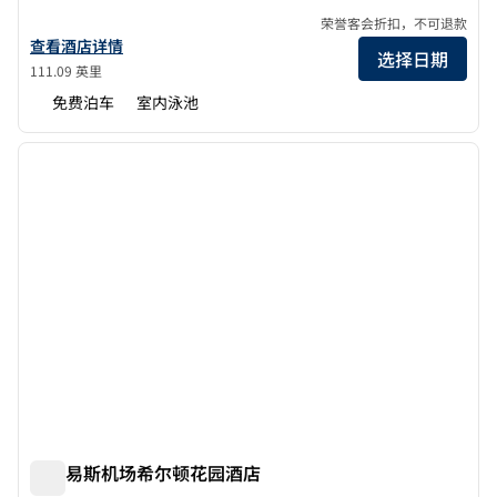
荣誉客会折扣，不可退款
查看希尔顿花园酒店独立城的酒店详情
查看酒店详情
选择日期
111.09 英里
免费泊车
室内泳池
1
/
12
上一张图片
下一张
1/12
圣路易斯机场希尔顿花园酒店
圣路易斯机场希尔顿花园酒店