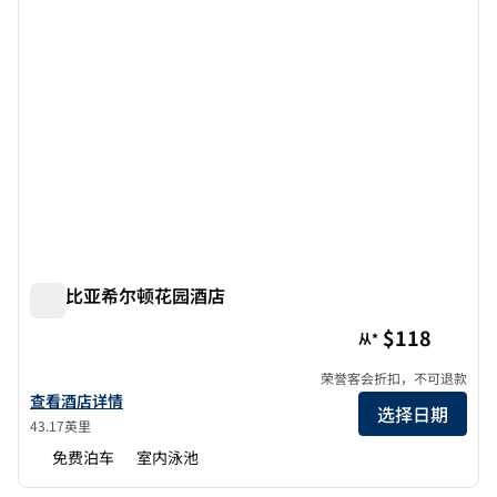
哥伦比亚希尔顿花园酒店
哥伦比亚希尔顿花园酒店
$118
从*
荣誉客会折扣，不可退款
查看哥伦比亚希尔顿花园酒店的酒店详情
查看酒店详情
选择日期
43.17英里
免费泊车
室内泳池
1
/
12