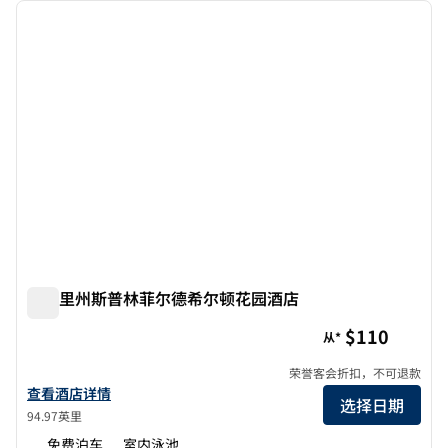
上一张图片
下一张
1/12
密苏里州斯普林菲尔德希尔顿花园酒店
密苏里州斯普林菲尔德希尔顿花园酒店
$110
从*
荣誉客会折扣，不可退款
查看希尔顿花园酒店 Springfield, MO 的酒店详情
查看酒店详情
选择日期
94.97英里
免费泊车
室内泳池