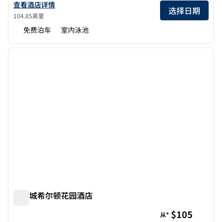
查看圣路易斯/切斯特菲尔德希尔顿花园酒店详情
查看酒店详情
选择日期
104.85英里
免费泊车
室内泳池
1
/
12
上一张图片
下一张
1/12
独立城希尔顿花园酒店
独立城希尔顿花园酒店
$105
从*