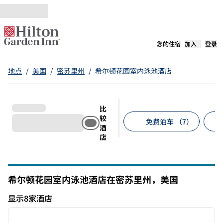
跳转至内容
,
在新标签
您的住宿
加入
登录
地点
/
美国
/
密苏里州
/
希尔顿花园室内泳池酒店
比
较
免费泊车 （7）
酒
店
建议的筛选条件
希尔顿花园室内泳池酒店在密苏里州，美国
显示8家酒店
1
/
12
显示8家酒店
上一张图片
下一张
1/12