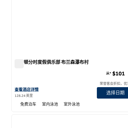
希尔顿分时度假俱乐部 布兰森瀑布村
希尔顿分时度假俱乐部 布兰森瀑布村
$101
从*
荣誉客会折扣，优
查看希尔顿分时度假俱乐部The Falls Village Branson的酒店详情
查看酒店详情
选择日期
128.24 英里
免费泊车
室内泳池
室外泳池
1
上一张图片
1/12