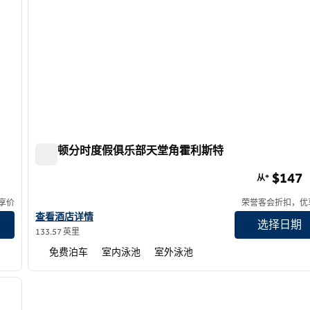
希尔顿分时度假俱乐部天堂角霍利斯特
希尔顿分时度假俱乐部天堂角霍利斯特
$147
从*
享价
荣誉客会折扣，优
查看希尔顿分时度假俱乐部Paradise Point Hollister的酒店详情
查看酒店详情
选择日期
133.57 英里
免费泊车
室内泳池
室外泳池
/
12
下一张图片