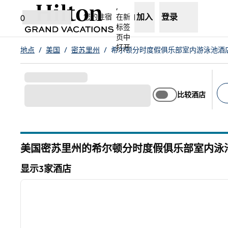
跳转至内容
,
加入
登录
您的住宿
在新
0
标签
页中
打开
地点
/
美国
/
密苏里州
/
希尔顿分时度假俱乐部室内游泳池酒
比较酒店
建
美国密苏里州的希尔顿分时度假俱乐部室内泳
显示3家酒店
1
显示3家酒店
上一张图片
1/12