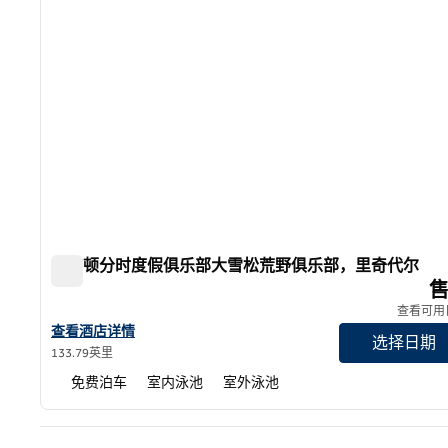
希尔顿分时度假俱乐部大雪松荒野俱乐部，里奇代尔
希尔顿分时度假俱乐部大雪松荒野俱乐部，里奇代尔
查看可用
查看希尔顿分时度假俱乐部Wilderness Club at Big Cedar Ridg
查看酒店详情
选择日期
133.79英里
免费泊车
室内泳池
室外泳池