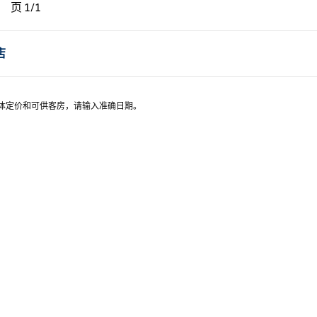
一页，第 1页，共 1 页
下一页，第 1页，共 1 页
页
1/1
页 1/1
店
具体定价和可供客房，请输入准确日期。