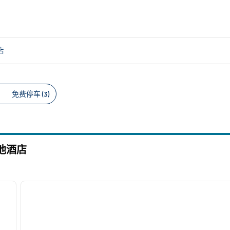
店
免费停车 (3)
议的筛选条件
池酒店
/
12
1
下一张图片
上一张图片
1/12