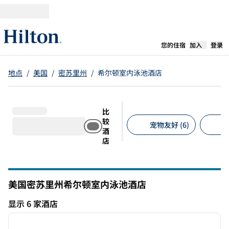
跳转至内容
,
在新标签
您的住宿
加入
登录
地点
/
美国
/
密苏里州
/
希尔顿室内泳池酒店
比
较
宠物友好 (6)
机
酒
店
建议的筛选条件
美国密苏里州希尔顿室内泳池酒店
显示 6 家酒店
1
/
12
显示 6 家酒店
上一张图片
下一张
1/12