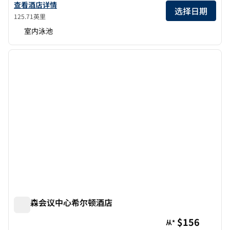
查看希尔顿Promenade at Branson Landing酒店详情
查看酒店详情
选择日期
125.71英里
室内泳池
1
/
11
上一张图片
下一张
1/11
布兰森会议中心希尔顿酒店
布兰森会议中心希尔顿酒店
$156
从*