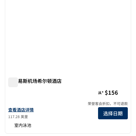
圣路易斯机场希尔顿酒店
圣路易斯机场希尔顿酒店
$156
从*
荣誉客会折扣，不可退款
查看 希尔顿 St. Louis Airport 的酒店详情
查看酒店详情
选择日期
117.28 英里
室内泳池
1
/
11