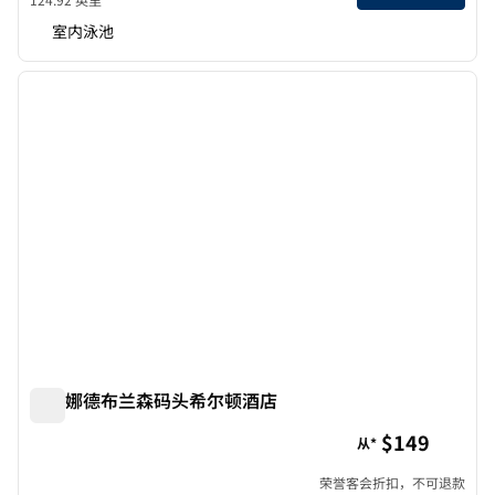
室内泳池
1
/
12
上一张图片
下一张
1/12
婆美娜德布兰森码头希尔顿酒店
婆美娜德布兰森码头希尔顿酒店
$149
从*
荣誉客会折扣，不可退款