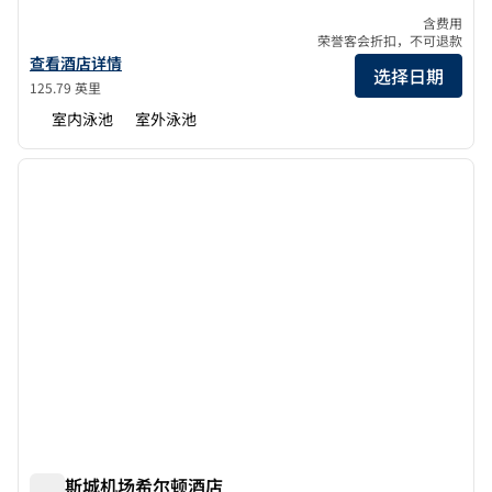
含费用
荣誉客会折扣，不可退款
查看关于希尔顿布兰森会议中心的酒店详细信息
查看酒店详情
选择日期
125.79 英里
室内泳池
室外泳池
1
/
12
上一张图片
下一张
1/12
堪萨斯城机场希尔顿酒店