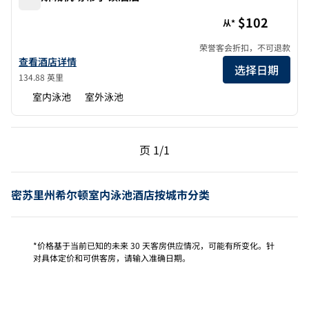
堪萨斯城机场希尔顿酒店
$102
从*
荣誉客会折扣，不可退款
查看希尔顿堪萨斯城机场酒店详情
查看酒店详情
选择日期
134.88 英里
室内泳池
室外泳池
上一页，第 1页，共 1 页
下一页，第 1页，共 1 
页
1/1
页 1/1
密苏里州希尔顿室内泳池酒店按城市分类
*价格基于当前已知的未来 30 天客房供应情况，可能有所变化。针
对具体定价和可供客房，请输入准确日期。