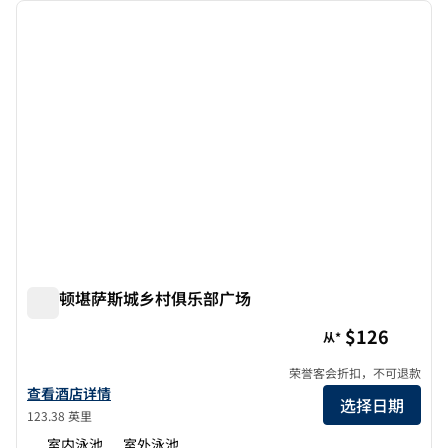
上一张图片
下一张
1/11
希尔顿堪萨斯城乡村俱乐部广场
希尔顿堪萨斯城乡村俱乐部广场
$126
从*
荣誉客会折扣，不可退款
查看希尔顿堪萨斯城乡村俱乐部广场酒店详情
查看酒店详情
选择日期
123.38 英里
室内泳池
室外泳池