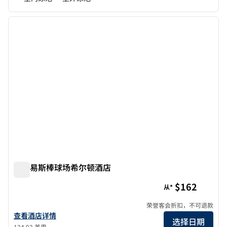
1
/
12
上一张图片
下一张
1/12
圣路易斯棒球场希尔顿酒店
圣路易斯棒球场希尔顿酒店
$162
从*
荣誉客会折扣，不可退款
查看希尔顿 St. Louis at the Ballpark 的酒店详情
查看酒店详情
选择日期
124.92 英里