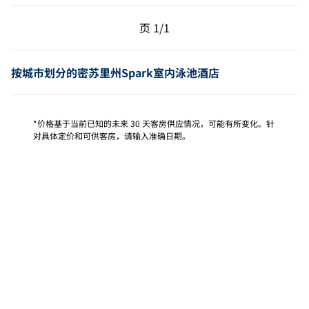
上一页，第 1页，共 1 页
下一页，第 1页，共 1 
页
1/1
页 1/1
按城市划分的密苏里州Spark室内泳池酒店
*价格基于当前已知的未来 30 天客房供应情况，可能有所变化。针
对具体定价和可供客房，请输入准确日期。