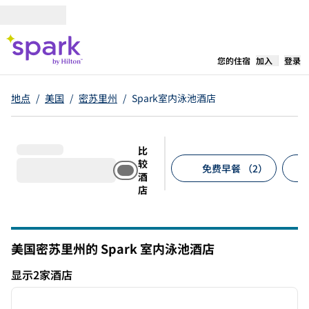
跳转至内容
,
在新标签
您的住宿
加入
登录
地点
/
美国
/
密苏里州
/
Spark室内泳池酒店
比
较
免费早餐 （2）
酒
店
建议的筛选条件
美国密苏里州的 Spark 室内泳池酒店
显示2家酒店
1
/
6
显示2家酒店
上一张图片
下一张
1/6