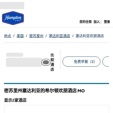
跳转至内容
,
在新标签
您的住宿
加入
登录
地点
/
美国
/
密苏里州
/
塞达利亚酒店
/
塞达利亚欢朋酒店
比
较
免费早餐（2）
酒
店
建议的筛选条件
密苏里州塞达利亚的希尔顿欢朋酒店
MO
密苏里州
显示2家酒店
1
/
12
显示2家酒店
上一张图片
下一张
1/12