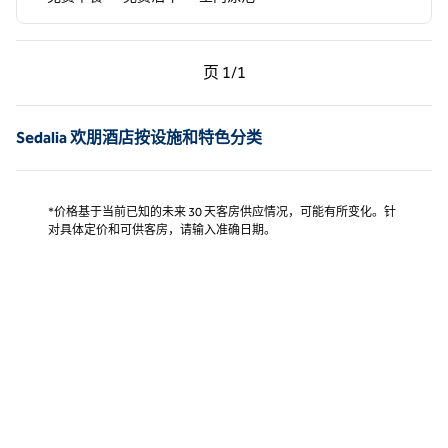
上一页，第 1页，共 1 页
下一页，第 1页，共 1 页
页
1/1
页 1/1
Sedalia 欢朋酒店按设施和特色分类
*价格基于当前已知的未来 30 天客房供应情况，可能有所变化。针
对具体定价和可供客房，请输入准确日期。