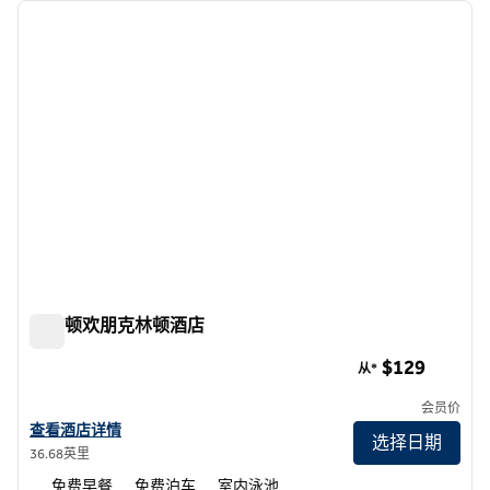
上一张图片
下一张
1/12
希尔顿欢朋克林顿酒店
希尔顿欢朋克林顿酒店
$129
从*
会员价
查看希尔顿欢朋 Clinton的酒店详情
查看酒店详情
选择日期
36.68英里
免费早餐
免费泊车
室内泳池