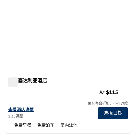
欢朋塞达利亚酒店
欢朋塞达利亚酒店
$115
从*
荣誉客会折扣，不可退款
查看欢朋 Sedalia的酒店详情
查看酒店详情
选择日期
2.35 英里
免费早餐
免费泊车
室内泳池
1
/
12