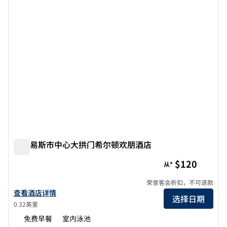
圣路易斯市中心大拱门希尔顿欢朋酒店
圣路易斯市中心大拱门希尔顿欢朋酒店
$120
从*
荣誉客会折扣，不可退款
查看欢朋 St. Louis-Downtown (At the Gateway Arch) 的酒店详
查看酒店详情
选择日期
0.32英里
免费早餐
室内泳池