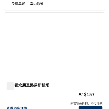
免费早餐
室内泳池
1
/
12
上一张图片
下一张
1/12
希尔顿欢朋圣路易斯机场
希尔顿欢朋圣路易斯机场
$157
从*
荣誉客会折扣，不可退款
查看希尔顿欢朋酒店（圣路易斯机场店）详情
查看酒店详情