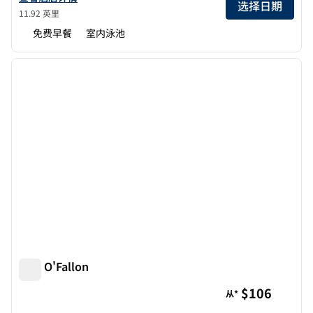
选择日期
11.92 英里
免费早餐
室内泳池
1
/
12
上一张图片
下一张
1/12
欢朋 O'Fallon
欢朋 O'Fallon
$106
从*