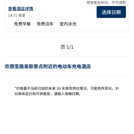
荣誉客会折扣，不可退款
查看欢朋 O'Fallon 的酒店详情
查看酒店详情
选择日期
14.31 英里
免费早餐
免费泊车
室内泳池
上一页，第 1页，共 1 页
下一页，第 1页，共 1 
页
1/1
页 1/1
欢朋圣路易斯景点附近的电动车充电酒店
*价格基于当前已知的未来 30 天客房供应情况，可能有所变化。针
对具体定价和可供客房，请输入准确日期。