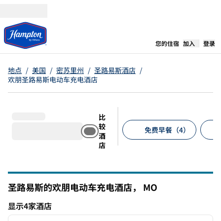
跳转至内容
,
在新标签
您的住宿
加入
登录
地点
/
美国
/
密苏里州
/
圣路易斯酒店
/
欢朋圣路易斯电动车充电酒店
比
较
免费早餐（4）
酒
店
建议的筛选条件
圣路易斯的欢朋电动车充电酒店，
MO
密苏里州
显示4家酒店
1
/
12
显示4家酒店
上一张图片
下一张
1/12