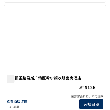
1
/
12
上一张图片
下一张
1/12
克莱顿圣路易斯广场区希尔顿欢朋套房酒店
克莱顿圣路易斯广场区希尔顿欢朋套房酒店
$126
从*
荣誉客会折扣，不可退款
查看欢朋酒店及套房 Clayton/St Louis-Galleria Area 的酒店详情
查看酒店详情
选择日期
8.30 英里