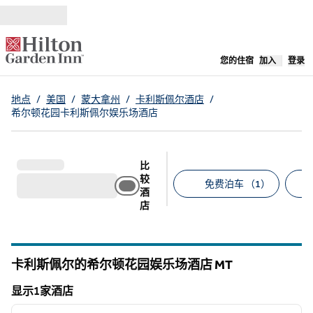
跳转至内容
,
在新标签
您的住宿
加入
登录
地点
/
美国
/
蒙大拿州
/
卡利斯佩尔酒店
/
希尔顿花园卡利斯佩尔娱乐场酒店
比
较
免费泊车 （1）
酒
店
建议的筛选条件
卡利斯佩尔的希尔顿花园娱乐场酒店
MT
蒙大拿州
显示1家酒店
1
/
12
显示1家酒店
上一张图片
下一张
1/12