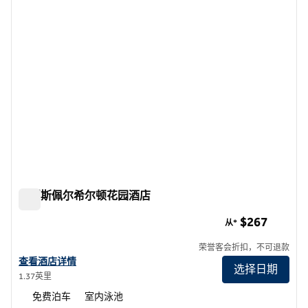
卡利斯佩尔希尔顿花园酒店
卡利斯佩尔希尔顿花园酒店
$267
从*
荣誉客会折扣，不可退款
查看希尔顿花园酒店的详细信息，卡利斯佩尔
查看酒店详情
选择日期
1.37英里
免费泊车
室内泳池