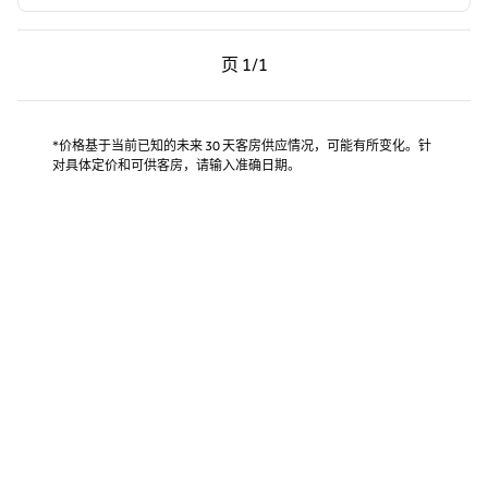
上一页，第 1页，共 1 页
下一页，第 1页，共 1 页
页
1/1
页 1/1
*价格基于当前已知的未来 30 天客房供应情况，可能有所变化。针
对具体定价和可供客房，请输入准确日期。