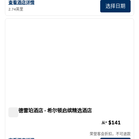
查看希尔顿花园酒店纽约时代广场北的酒店详情
查看酒店详情
选择日期
2.74英里
1
/
12
上一张图片
下一张
1/12
纽约德雷珀酒店 - 希尔顿启缤精选酒店
纽约德雷珀酒店 - 希尔顿启缤精选酒店
$141
从*
荣誉客会折扣，不可退款