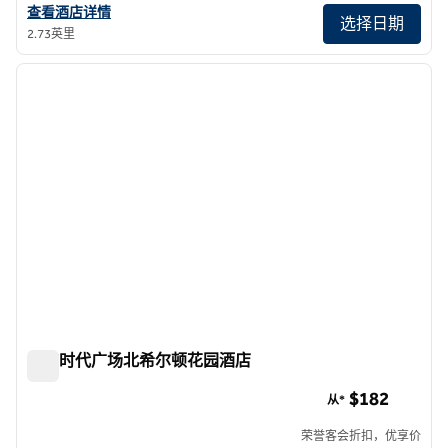
查看希尔顿逸林酒店纽约中城第五大道的酒店详情
查看酒店详情
选择日期
2.73英里
1
/
12
上一张图片
下一张
1/12
纽约时代广场北希尔顿花园酒店
纽约时代广场北希尔顿花园酒店
$182
从*
荣誉客会折扣，优享价