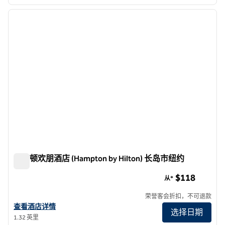
1
/
4
上一张图片
下一张
1/4
希尔顿欢朋酒店 (Hampton by Hilton) 长岛市纽约
希尔顿欢朋酒店 (Hampton by Hilton) 长岛市纽约
$118
从*
荣誉客会折扣，不可退款
查看希尔顿旗下纽约长岛市欢朋酒店的详细信息
查看酒店详情
选择日期
1.32 英里