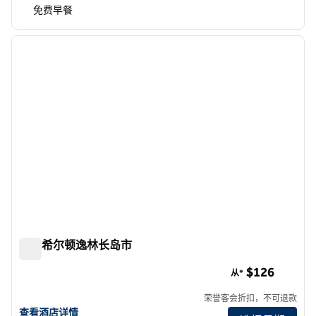
免费早餐
1
/
6
上一张图片
下一张
1/6
纽约希尔顿逸林长岛市
纽约希尔顿逸林长岛市
$126
从*
荣誉客会折扣，不可退款
查看希尔顿逸林酒店长岛市纽约的酒店详情
查看酒店详情