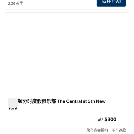
选择日期
2.39 英里
1
/
12
上一张图片
下一张
1/12
希尔顿分时度假俱乐部 The Central at 5th New
York
希尔顿分时度假俱乐部 The Central at 5th New York
$300
从*
荣誉客会折扣，不可退款