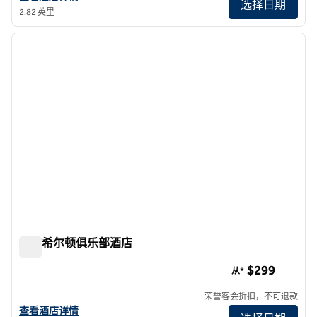
选择日期
2.82 英里
1
/
12
上一张图片
下一张
1/12
纽约希尔顿俱乐部酒店
纽约希尔顿俱乐部酒店
$299
从*
荣誉客会折扣，不可退款
查看纽约希尔顿分时度假俱乐部的酒店详情
查看酒店详情