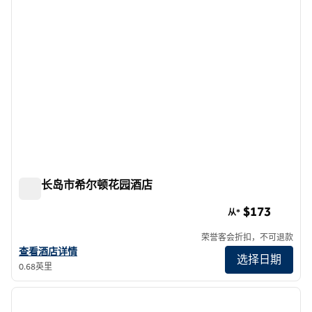
纽约长岛市希尔顿花园酒店
纽约长岛市希尔顿花园酒店
$173
从*
荣誉客会折扣，不可退款
查看希尔顿花园酒店长岛市纽约的酒店详情
查看酒店详情
选择日期
0.68英里
1
/
12
上一张图片
下一张
1/12