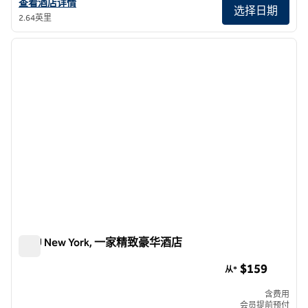
查看纽约/公园大道中城希尔顿花园酒店的酒店详情
查看酒店详情
选择日期
2.64英里
1
/
5
上一张图片
下一张
1/5
HGU New York, 一家精致豪华酒店
HGU New York, 一家精致豪华酒店
$159
从*
含费用
会员提前预付