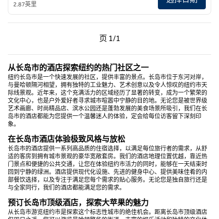
2.87英里
上一页，第 1页，共 1 页
下一页，第 1页，共 1 页
页
1/1
页 1/1
从长岛市的酒店探索纽约的热门社区之一
纽约长岛市是一个快速发展的社区，提供丰富的景点。长岛市位于东河对岸，
与曼哈顿隔河相望，拥有独特的工业魅力、艺术创意以及令人惊叹的纽约市天
际线景观。近年来，这个充满活力的区域经历了显著的转变，成为一个繁荣的
文化中心，也是户外爱好者寻求城市喧嚣中宁静的目的地。无论您是被世界级
艺术画廊、时尚精品店、滨水公园还是蓬勃发展的美食场景所吸引，我们在长
岛市的酒店都能为您提供一个温馨迷人的体验，定会给每位访客留下深刻印
象。
在长岛市酒店体验极致风格与放松
长岛市的酒店提供一系列高品质的住宿选择，以满足每位旅行者的需求，从舒
适的客房到拥有城市景观的豪华宽敞套房。我们的酒店地理位置优越，靠近热
门景点和便捷的公共交通，让您在体验纽约市活力的同时，能够在一天结束时
回到宁静的绿洲。酒店提供现代化设施、先进的健身中心、提供美味佳肴的内
部餐饮选择，以及专注于满足您每个需求的贴心服务。无论您是独自旅行还是
与全家同行，我们的酒店都能满足您的需求。
预订长岛市顶级酒店，探索大苹果的魅力
从长岛市游览纽约市是探索这个标志性城市的绝佳机会。距离长岛市顶级酒店