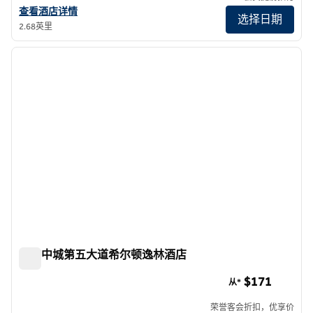
查看精致豪华酒店HGU New York的酒店详情
查看酒店详情
选择日期
2.68英里
1
/
10
上一张图片
下一张
1/10
纽约中城第五大道希尔顿逸林酒店
纽约中城第五大道希尔顿逸林酒店
$171
从*
荣誉客会折扣，优享价