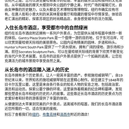
仅咫尺之遥，您可以游览曼哈顿繁华的街道、丰富的娱乐活动和独特的文化体
验。从中城高耸的摩天大楼到中央公园的宁静之美，时代广场的璀璨灯光，自
由女神像的历史魅力，以及大都会艺术博物馆等博物馆，纽约市确实应有尽
有。在唐人街和小意大利的米其林星级餐厅和隐藏的餐馆中尽情享受。体验百
老汇演出的精彩，探索苏荷区的时尚精品店，亲身感受城市的活力氛围。
入住长岛市酒店，享受都市中的自然绿洲
纽约在长岛市酒店附近拥有一系列户外景点，为您提供从城市喧嚣中焕然一新
的体验。Gantry Plaza State Park 是一个值得一游的目的地，位于东河沿岸，可
以欣赏到曼哈顿天际线的美丽景色。公园内设有精美的园林、步道和码头。
Hunter's Point South Park 提供了一个滨水绿洲，拥有广阔的绿地、游乐场和沙
滩。前往Socrates Sculpture Park，可以在曼哈顿天际线的背景下欣赏不断变化
的当代户外艺术装置。长岛市的这些户外景点提供了一个如画的逃离，让您在
充满活力的城市景观中享受自然之美。
从长岛市的酒店踏入迷人的历史
长岛市拥有多个历史景点，让人一窥其丰富的遗产。参观施坦威钢琴厂，自19
世纪末以来，世界知名的施坦威钢琴就在这里精心制作。前往建立于1848年的
旧卡尔瓦里公墓，这里是来自各行各业的知名人物的安息之地，包括政治家、
演员和运动员。探索公墓宁静的环境，这里装饰着精美的纪念碑和墓碑，发现
那些塑造长岛市和纽约历史的人的故事。这些靠近长岛市酒店的历史景点为历
史爱好者和好奇的游客提供了丰富的体验。
从便捷到达大苹果到完美的户外景点，逃离城市的喧嚣，我们的长岛市酒店靠
近您所需的一切，适合完美的度假。
别忘了查看我们在
纽约
、
布鲁克林
和
泽西市
附近的酒店！