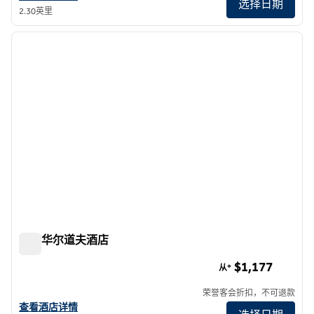
选择日期
2.30英里
1
/
11
上一张图片
下一张
1/11
纽约华尔道夫酒店
纽约华尔道夫酒店
$1,177
从*
荣誉客会折扣，不可退款
查看纽约华尔道夫酒店的详细信息
查看酒店详情