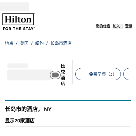
跳转至内容
,
在新标签
您的住宿
加入
登录
地点
/
美国
/
纽约
/
长岛市酒店
比
较
免费早餐（3）
酒
店
建议的筛选条件
长岛市的酒店，
NY
纽约
显示20家酒店
1
/
12
显示20家酒店
上一张图片
下一张
1/12