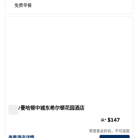
免费早餐
1
/
12
上一张图片
下一张
1/12
纽约/曼哈顿中城东希尔顿花园酒店
纽约/曼哈顿中城东希尔顿花园酒店
$147
从*
荣誉客会折扣，不可退款
查看纽约/曼哈顿中城东希尔顿花园酒店的酒店详情
查看酒店详情