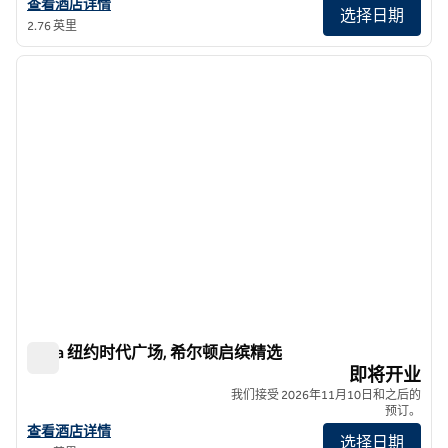
查看希尔顿启缤精选纽约德雷珀酒店的详细信息
查看酒店详情
选择日期
2.76 英里
1
/
5
上一张图片
下一张
1/5
Ariya 纽约时代广场, 希尔顿启缤精选
Ariya 纽约时代广场, 希尔顿启缤精选
即将开业
我们接受 2026年11月10日和之后的
预订。
查看希尔顿启缤精选酒店: Ariya New York Times Square
查看酒店详情
选择日期