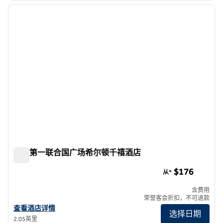
上一张图片
下一张
1/12
纽约第一联合国广场希尔顿千禧酒店
纽约第一联合国广场希尔顿千禧酒店
$176
从*
含费用
荣誉客会折扣，不可退款
查看 Millennium 希尔顿 New York One UN Plaza 的酒店详情
查看酒店详情
选择日期
2.05英里