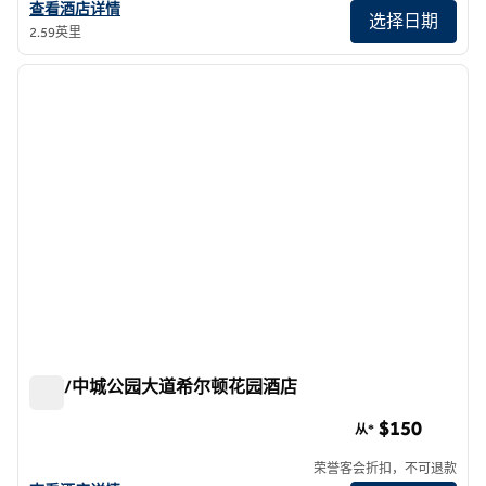
查看希尔顿分时度假俱乐部纽约第五大道中心的酒店详情
查看酒店详情
选择日期
2.59英里
1
/
12
上一张图片
下一张
1/12
纽约/中城公园大道希尔顿花园酒店
纽约/中城公园大道希尔顿花园酒店
$150
从*
荣誉客会折扣，不可退款