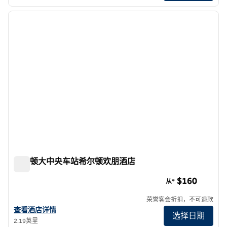
1
/
12
上一张图片
下一张
1/12
曼哈顿大中央车站希尔顿欢朋酒店
曼哈顿大中央车站希尔顿欢朋酒店
$160
从*
荣誉客会折扣，不可退款
查看欢朋曼哈顿中央大酒店的详细信息
查看酒店详情
选择日期
2.19英里