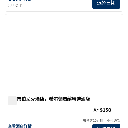
选择日期
2.22 英里
1
/
12
上一张图片
下一张
1/12
纽约市伯尼克酒店，希尔顿启缤精选酒店
纽约市伯尼克酒店，希尔顿启缤精选酒店
$150
从*
荣誉客会折扣，不可退款
查看希尔顿启缤精选纽约伯尔尼克酒店的详细信息
查看酒店详情