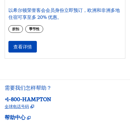
以希尔顿荣誉客会会员身份立即预订，欧洲和非洲多地
住宿可享至多 20% 优惠。
折扣
季节性
查看详情
需要我们怎样帮助？
电话：
+1-800-HAMPTON
,
打开新选项卡
全球电话号码
帮助中心
,
打开新选项卡