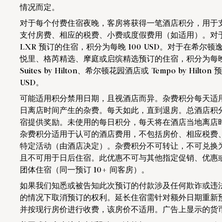
情况而定。
对于每个付费住宿夜晚，客房将获得一笔酒店积分，用于
支付房费、相应的税费、小费或度假费用（如适用）。对
LXR 预订的住宿，积分为每晚 100 USD。对于在希尔
悦里、格芮精选、摩庭或启缤精选预订的住宿，积分为每晚 50 
Suites by Hilton、希尔顿花园酒店或 Tempo by Hil
USD。
可能适用积分禁用日期，且视酒店而异。杂费积分每天适
日离店时间产生的杂费。每天如此，直到退房。总酒店积
宿提供奖励。未使用的每日积分，每天将在酒店当地离店
杂费积分适用于认可的酒店费用，不包括房价、相应税费
特定活动（由酒店决定）。杂费积分不可转让，不可兑换
且不可用于日后住宿。此优惠不可与其他指定促销、优惠
团体住宿（同一预订 10+ 间客房）。
如果我们知悉或被告知此次预订的付款涉及任何欺诈或违
的情况下取消预订的权利。延长住宿需针对额外日期重新
并按现行房价进行收费，该房价不适用。广告上显示的货