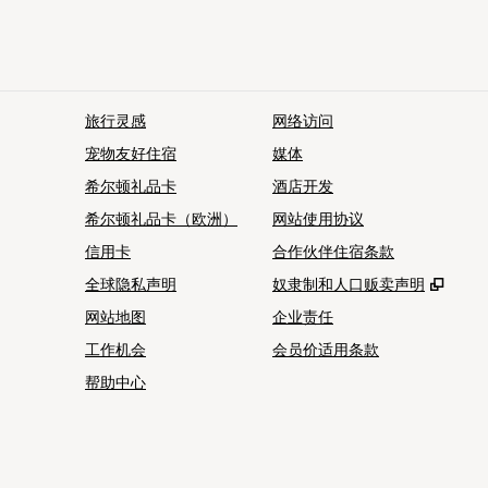
旅行灵感
网络访问
宠物友好住宿
媒体
希尔顿礼品卡
酒店开发
希尔顿礼品卡（欧洲）
网站使用协议
信用卡
合作伙伴住宿条款
,
打开
全球隐私声明
奴隶制和人口贩卖声明
网站地图
企业责任
工作机会
会员价适用条款
帮助中心