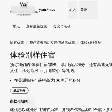
跳转到内容
yourStays
加入
登录
地点
查看最新优惠​
会议与活动
所有优惠
/
华尔道夫酒店及度假酒店优惠
/
体验别样住宿
体验别样住宿
预订我们的“体验住宿”套餐，享用酒店积分，还有高速无
入住、延迟退房（可用情况）等礼遇。
在美洲每晚可获得高达100美元的积分
酒店积分
条款与细则
此优惠以此处所述细节为准，并视希尔顿品牌组合旗下参