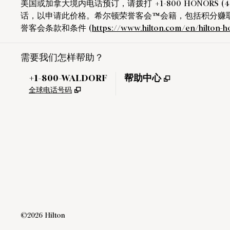
美国或加拿大境内电话预订，请拨打 +1-800 HONORS (4
话，以申请此价格。希尔顿荣誉客会™会籍，包括积分赚
誉客会条款和条件 (
https://www.hilton.com/en/hilton-
需要我们怎样帮助？
电话：
,
打开新选项卡
+1-800-WALDORF
帮助中心
,
打开新选项卡
全球电话号码
©
2026
Hilton