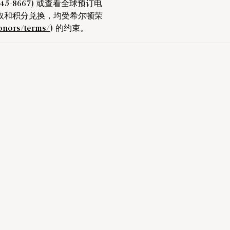
45-8667) 或查看全球预订电
取和积分兑换，均受希尔顿荣
honors/terms/
) 的约束。