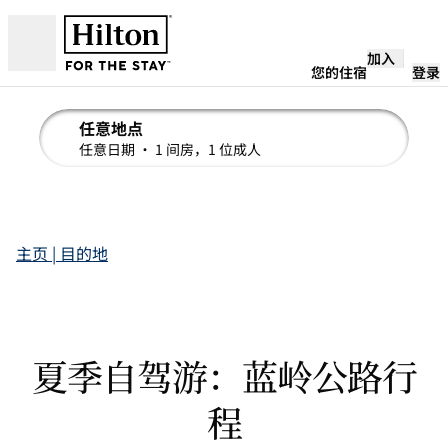
跳转至内容
加入
打开
您的住宿
登录
任意地点
编辑搜索详情 , 任意日期, 1 间房，1 位成人
任意日期
• 1 间房，1 位成人
主页 | 目的地
夏季自驾游：蓝岭公路行
程