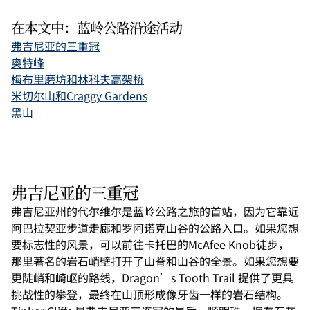
在本文中：蓝岭公路沿途活动
弗吉尼亚的三重冠
奥特峰
梅布里磨坊和林科夫高架桥
米切尔山和Craggy Gardens
黑山
弗吉尼亚的三重冠
弗吉尼亚州的代尔维尔是蓝岭公路之旅的首站，因为它靠近
阿巴拉契亚步道走廊和罗阿诺克山谷的公路入口。如果您想
要标志性的风景，可以前往卡托巴的McAfee Knob徒步，
那里著名的岩石峭壁打开了山脊和山谷的全景。如果您想要
更陡峭和崎岖的路线，Dragon’s Tooth Trail 提供了更具
挑战性的攀登，最终在山顶形成像牙齿一样的岩石结构。