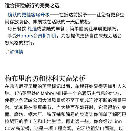
适合探险旅行的完美之选
-
确认的更佳客房升级
——在抵达前授予——让您有更多空
间存放装备、伸展或在活跃的一天后放松。
-
每日餐饮
礼遇
或欧陆式早餐；简单膳食让早晨更顺畅。
-
享受
Honors会员折扣价
，为您提供更多自由来规划适合
您风格的旅行。
了解详情
梅布里磨坊和林科夫高架桥
在弗吉尼亚早期的英里标记以南，车程开始显得更加引人入
胜。176英里处的Mabry Mill是一个充满历史气息的地方，
使得这条蓝岭公园大道风景线不至于变成连续不断的观景平
台。尤其是在春夏季节，当大地百花盛开时，它显得格外美
丽。磨坊、锯木厂、铁匠铺和简易的步道让你简单了解阿巴
拉契亚的手工艺和山地生活。再走远一些，你会经过Linn
Cove高架桥，这是一项工程奇观，它环绕祖父山而建，以