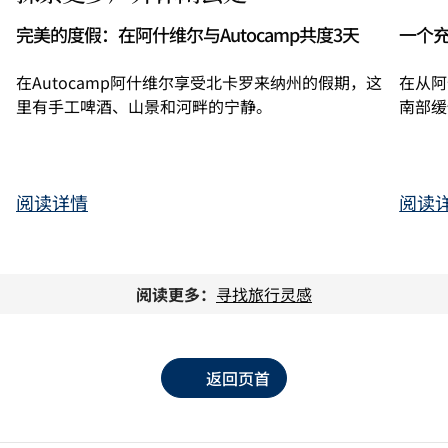
完美的度假：在阿什维尔与Autocamp共度3天
一个
在Autocamp阿什维尔享受北卡罗来纳州的假期，这
在从阿
里有手工啤酒、山景和河畔的宁静。
南部缓
阅读详情
阅读
阅读更多：
寻找旅行灵感
返回页首