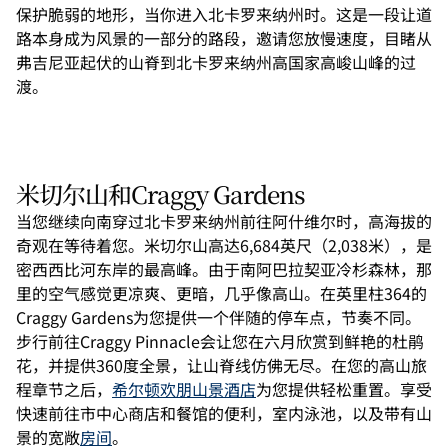
保护脆弱的地形，当你进入北卡罗来纳州时。这是一段让道
路本身成为风景的一部分的路段，邀请您放慢速度，目睹从
弗吉尼亚起伏的山脊到北卡罗来纳州高国家高峻山峰的过
渡。
米切尔山和Craggy Gardens
当您继续向南穿过北卡罗来纳州前往阿什维尔时，高海拔的
奇观在等待着您。米切尔山高达6,684英尺（2,038米），是
密西西比河东岸的最高峰。由于南阿巴拉契亚冷杉森林，那
里的空气感觉更凉爽、更暗，几乎像高山。在英里柱364的
Craggy Gardens为您提供一个伴随的停车点，节奏不同。
步行前往Craggy Pinnacle会让您在六月欣赏到鲜艳的杜鹃
花，并提供360度全景，让山脊线仿佛无尽。在您的高山旅
程章节之后，
希尔顿欢朋山景酒店
为您提供轻松重置。享受
快速前往市中心商店和餐馆的便利，室内泳池，以及带有山
景的宽敞
房间
。