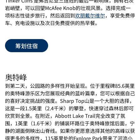
Tinker Cliffs 是弗吉尼亚三连冠的最后一颗明珠，拥有石灰
岩峭壁，可以回望McAfee Knob的壮观风景。选择完成一
项标志性徒步旅行，然后返回到
欢朋戴尔维尔
，享受免费停
车、充电设施以及次日免费提供的热早餐。
筹划住宿
奥特峰
到第二天，公园路的多样性开始呈现。位于里程碑85.6英里
的奥特峰游乐区为您展现经典的蓝岭篇章，您可以根据自己
的喜好决定挑战的强度。Sharp Top山是一个大胆的选择，
这是一段1.5英里（2.4千米）的攀登，快速穿过森林后即可
欣赏到全景。在附近，Abbott Lake Trail完全改变了氛
围，1英里（1.6千米）的铺装环路位于奥特峰旅馆后面，宁
静的湖面倒映出山脊线。如果你更愿意选择其他的高峰以获
得更多的多样性，115英里处的Explore Park带来了河流小