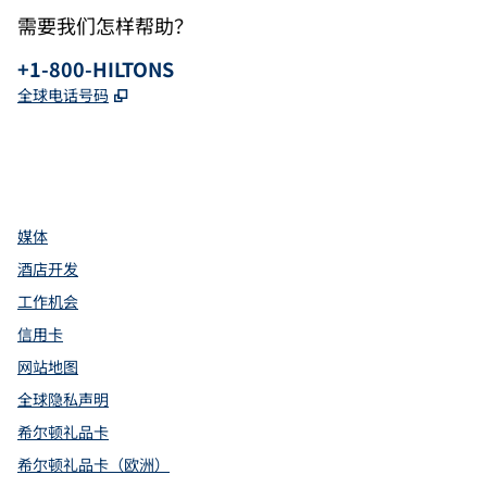
需要我们怎样帮助？
电话：
+1-800-HILTONS
,
打开新选项卡
全球电话号码
facebook
x
instagram
，
打开新选项卡
，
打开新选项卡
，
打开新选项卡
媒体
酒店开发
工作机会
信用卡
网站地图
全球隐私声明
希尔顿礼品卡
希尔顿礼品卡（欧洲）