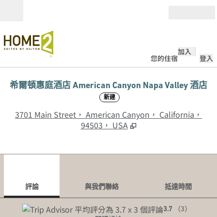
跳至內容
開啟
加入
您的住宿
登入
希爾頓惠庭酒店 American Canyon Napa Valley 酒店
新建
,
3701 Main Street， American Canyon， California，
94503， USA
1
/
4
上一張圖片
下一
第 1 頁，共 4 頁
與我們聯絡
評論
與我們聯絡
抵達時間
3.7
（
3
）