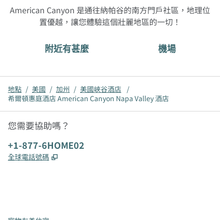
American Canyon 是通往納帕谷的南方門戶社區，地理位
置優越，讓您體驗這個壯麗地區的一切！
附近有甚麼
機場
地點
/
美國
/
加州
/
美國峽谷酒店
/
希爾頓惠庭酒店 American Canyon Napa Valley 酒店
您需要協助嗎？
電話：
+1-877-6HOME02
,
打開新分頁
全球電話號碼
x
facebook
instagram
，
打開新分頁
，
打開新分頁
，
打開新分頁