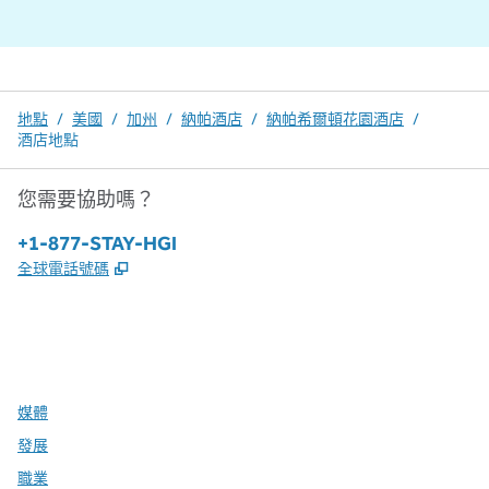
地點
/
美國
/
加州
/
納帕酒店
/
納帕希爾頓花園酒店
/
酒店地點
您需要協助嗎？
電話：
+1-877-STAY-HGI
,
打開新分頁
全球電話號碼
x
facebook
instagram
，
打開新分頁
，
打開新分頁
，
打開新分頁
媒體
發展
職業