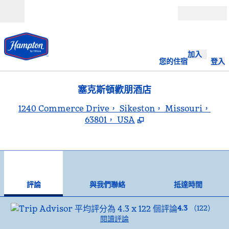
跳至內容
開啟
加入
您的住宿
登入
塞克斯頓歡朋酒店
,
1240 Commerce Drive， Sikeston， Missouri，
63801， USA
1
/
12
上一張圖片
下一
第 1 頁，共 12 頁
與我們聯絡
評論
與我們聯絡
抵達時間
4.3
（
122
）
閱讀評論