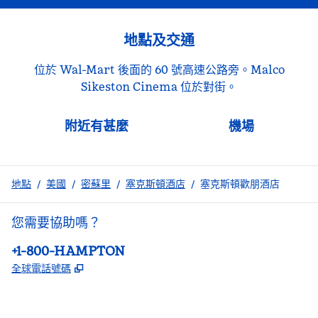
地點及交通
位於 Wal-Mart 後面的 60 號高速公路旁。Malco
Sikeston Cinema 位於對街。
附近有甚麼
機場
地點
/
美國
/
密蘇里
/
塞克斯頓酒店
/
塞克斯頓歡朋酒店
您需要協助嗎？
電話：
+1-800-HAMPTON
,
打開新分頁
全球電話號碼
facebook
x
instagram