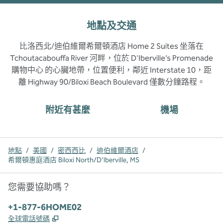
地點及交通
比洛西北/迪伯維爾希爾頓酒店 Home 2 Suites 坐落在
Tchoutacabouffa River 河畔，位於 D'Iberville’s Promenade
購物中心 的心臟地帶，位置便利，鄰近 Interstate 10，距
離 Highway 90/Biloxi Beach Boulevard 僅數分鐘路程。
附近有甚麼
機場
地點
/
美國
/
密西西比
/
迪伯維爾酒店
/
希爾頓惠庭酒店 Biloxi North/D'Iberville, MS
您需要協助嗎？
電話：
+1-877-6HOME02
,
打開新分頁
全球電話號碼