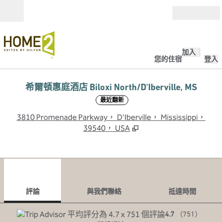
跳至內容
開啟
加入
您的住宿
登入
希爾頓惠庭酒店 Biloxi North/D'Iberville, MS
最近翻新
,
3810 Promenade Parkway， D'Iberville， Mississippi，
39540， USA
1
/
12
上一張圖片
下一
第 1 頁，共 12 頁
與我們聯絡
評論
與我們聯絡
抵達時間
4.7
（
751
）