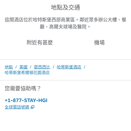
地點及交通
這間酒店位於哈特斯堡西部商業區。鄰近眾多辦公大樓、餐
廳、高爾夫球場及醫院。
附近有甚麼
機場
地點
/
美國
/
密西西比
/
哈蒂斯堡酒店
/
哈蒂斯堡希爾頓花園酒店
您需要協助嗎？
電話：
+1-877-STAY-HGI
,
打開新分頁
全球電話號碼
x
facebook
instagram
，
打開新分頁
，
打開新分頁
，
打開新分頁