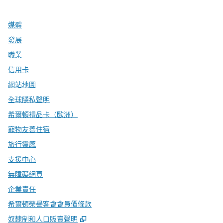
媒體
發展
職業
信用卡
網站地圖
全球隱私聲明
希爾頓禮品卡（歐洲）
寵物友善住宿
旅行靈感
支援中心
無障礙網頁
企業責任
希爾頓榮譽客會會員價條款
,
打開新分頁
奴隸制和人口販賣聲明