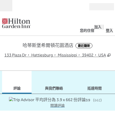
跳至內容
開啟
加入
您的住宿
登入
哈蒂斯堡希爾頓花園酒店
最近翻新
,
133 Plaza Dr， Hattiesburg， Mississippi， 39402， USA
1
/
11
上一張圖片
下一
第 1 頁，共 11 頁
與我們聯絡
評論
與我們聯絡
抵達時間
3.9
（
662
）
閱讀評論