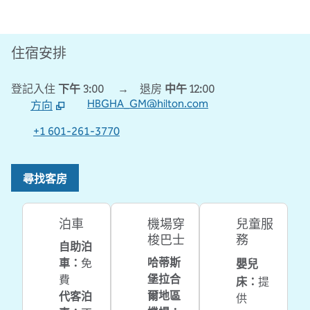
住宿安排
登記入住
下午 3:00
→
退房
中午 12:00
HBGHA_GM@hilton.com
方向
，
開啟新分頁
+1 601-261-3770
尋找客房
泊車
機場穿
兒童服
梭巴士
務
自助泊
嬰兒
哈蒂斯
車
：
免
堡拉合
床
：
費
提
爾地區
代客泊
供