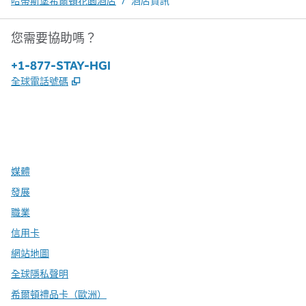
哈蒂斯堡希爾頓花園酒店
/
酒店資訊
您需要協助嗎？
電話：
+1-877-STAY-HGI
,
打開新分頁
全球電話號碼
x
facebook
instagram
，
打開新分頁
，
打開新分頁
，
打開新分頁
媒體
發展
職業
信用卡
網站地圖
全球隱私聲明
希爾頓禮品卡（歐洲）