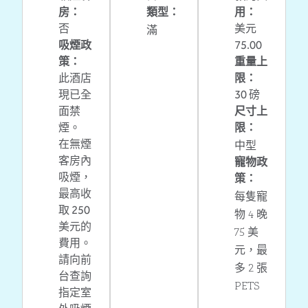
房：
類型：
用：
滿
否
美元
吸煙政
75.00
策：
重量上
此酒店
限：
現已全
30 磅
面禁
尺寸上
煙。
限：
中型
在無煙
客房內
寵物政
吸煙，
策：
最高收
每隻寵
取 250
物 4 晚
美元的
75 美
費用。
元，最
請向前
多 2 張
台查詢
PETS
指定室