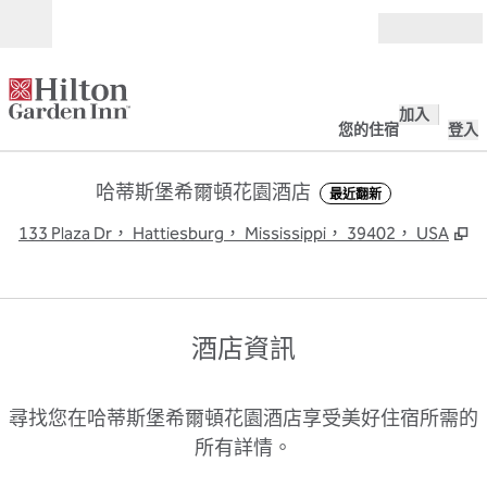
跳至內容
開啟
加入
您的住宿
登入
哈蒂斯堡希爾頓花園酒店
最近翻新
,
133 Plaza Dr， Hattiesburg， Mississippi， 39402， USA
酒店資訊
尋找您在哈蒂斯堡希爾頓花園酒店享受美好住宿所需的
所有詳情。