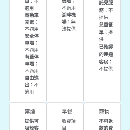
機場
：
車
：
不
託兒服
不適用
適用
務
：
不
湖畔機
電動車
提供
場
：
無
充電
：
兒童餐
法提供
不適用
單
：
提
安全停
供
車場
：
已確認
不適用
的連通
有蓋停
客房
：
車場
：
不提供
不適用
自由進
出
：
不
適用
禁煙
早餐
寵物
提供可
收費項
不可退
吸煙客
目
款的費