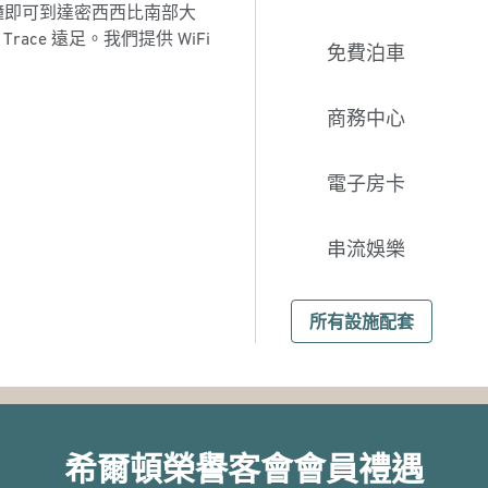
鐘即可到達密西西比南部大
race 遠足。我們提供 WiFi
免費泊車
商務中心
電子房卡
串流娛樂
所有設施配套
希爾頓榮譽客會會員禮遇