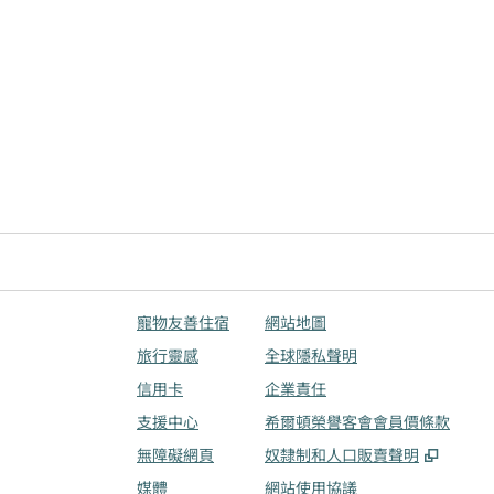
寵物友善住宿
網站地圖
旅行靈感
全球隱私聲明
信用卡
企業責任
支援中心
希爾頓榮譽客會會員價條款
,
打開
無障礙網頁
奴隸制和人口販賣聲明
媒體
網站使用協議