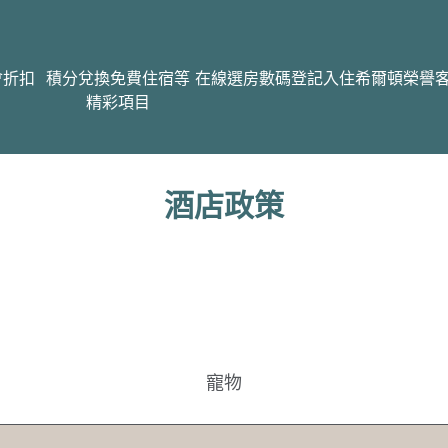
會折扣
積分兌換免費住宿等
在線選房
數碼登記入住
希爾頓榮譽
精彩項目
酒店政策
寵物