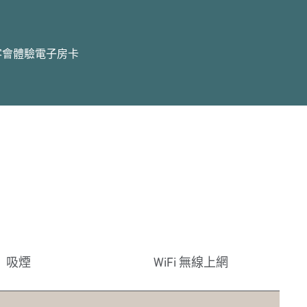
客會體驗
電子房卡
吸煙
WiFi 無線上網