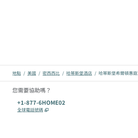
地點
/
美國
/
密西西比
/
哈蒂斯堡酒店
/
哈蒂斯堡希爾頓惠庭酒店 (Ho
您需要協助嗎？
電話：
+1-877-6HOME02
,
打開新分頁
全球電話號碼
x
facebook
instagram
，
打開新分頁
，
打開新分頁
，
打開新分頁