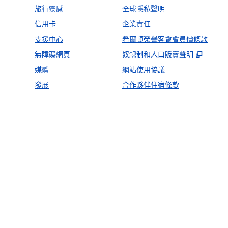
旅行靈感
全球隱私聲明
信用卡
企業責任
支援中心
希爾頓榮譽客會會員價條款
,
打開
無障礙網頁
奴隸制和人口販賣聲明
媒體
網站使用協議
發展
合作夥伴住宿條款