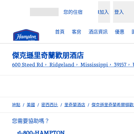
跳至內容
您的住宿
加入
登入
開啟選單
首頁
客房
酒店資訊
優惠
傑克遜里奇蘭歡朋酒店
600 Steed Rd， Ridgeland， Mississippi， 39157，
地點
/
美國
/
密西西比
/
里奇蘭酒店
/
傑克遜里奇蘭希爾頓歡
您需要協助嗎？
電話：
+1-800-HAMPTON