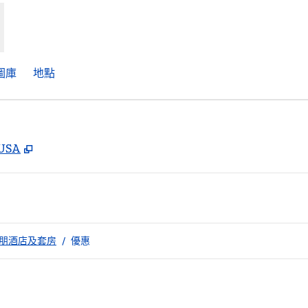
圖庫
地點
,
打開新分頁
 USA
朋酒店及套房
/
優惠