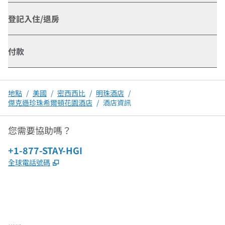
登記入住/退房
付款
地點
/
美國
/
密西西比
/
明珠酒店
/
傑克遜珍珠希爾頓花園酒店
/
酒店資訊
您需要協助嗎？
電話：
+1-877-STAY-HGI
,
打開新分頁
全球電話號碼
x
facebook
instagram
，
打開新分頁
，
打開新分頁
，
打開新分頁