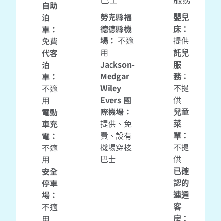
巴士
服務
自助
勞克縣福
嬰兒
泊
德德縣機
床
：
車
：
場
：
不適
提供
免費
用
託兒
代客
Jackson-
服
泊
Medgar
務
：
車
：
Wiley
不提
不適
Evers 國
供
用
際機場
：
兒童
電動
提供
、免
菜
車充
費
、設有
單
：
電
：
機場穿梭
不提
不適
巴士
供
用
已確
安全
認的
停車
連通
場
：
客
不適
房
：
用