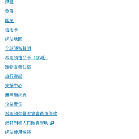
媒體
發展
職業
信用卡
網站地圖
全球隱私聲明
希爾頓禮品卡（歐洲）
寵物友善住宿
旅行靈感
支援中心
無障礙網頁
企業責任
希爾頓榮譽客會會員價條款
,
打開新分頁
奴隸制和人口販賣聲明
網站使用協議