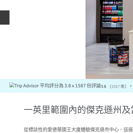
上一張投影片
3.8
（
1587
年）
•
一英里範圍內的傑克遜州及
從標誌性的愛德華國王大廈體驗傑克遜市中心，這座