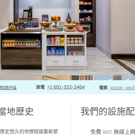
致電
致電
電郵
jantw_gm
閱讀評論
+1 601-353-5464
電郵
當地歷史
我們的設施配
免費 WiFi 無線上
歷史悠久的地標經過重新塑