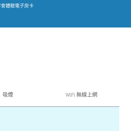
客會體驗
電子房卡
吸煙
WiFi 無線上網