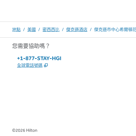
地點
/
美國
/
密西西比
/
傑克遜酒店
/
傑克遜市中心希爾頓
您需要協助嗎？
電話：
+1-877-STAY-HGI
,
打開新分頁
全球電話號碼
x
facebook
instagram
，
打開新分頁
，
打開新分頁
，
打開新分頁
©
2026
Hilton