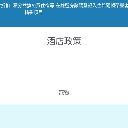
會折扣
積分兌換免費住宿等
在線選房
數碼登記入住
希爾頓榮譽
精彩項目
酒店政策
寵物