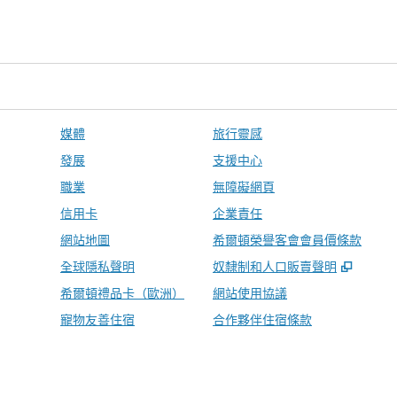
媒體
旅行靈感
發展
支援中心
職業
無障礙網頁
信用卡
企業責任
網站地圖
希爾頓榮譽客會會員價條款
,
打開
全球隱私聲明
奴隸制和人口販賣聲明
希爾頓禮品卡（歐洲）
網站使用協議
寵物友善住宿
合作夥伴住宿條款