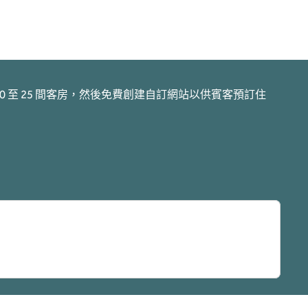
 至 25 間客房，然後免費創建自訂網站以供賓客預訂住