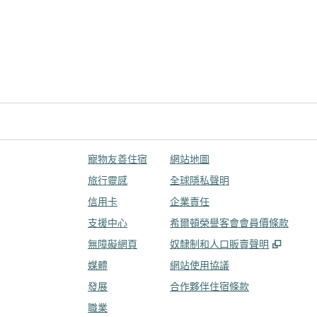
寵物友善住宿
網站地圖
旅行靈感
全球隱私聲明
信用卡
企業責任
支援中心
希爾頓榮譽客會會員價條款
,
打開
無障礙網頁
奴隸制和人口販賣聲明
媒體
網站使用協議
發展
合作夥伴住宿條款
職業