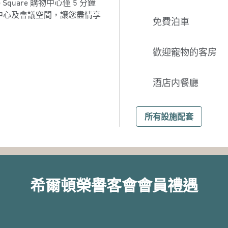
 Square 購物中心僅 5 分鐘
中心及會議空間，讓您盡情享
免費泊車
歡迎寵物的客房
酒店内餐廳
所有設施配套
希爾頓榮譽客會會員禮遇