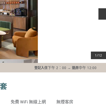
1
/
12
下午 2：00
→
中午 12:00
登記入住
退房
套
免費 WiFi 無線上網
無煙客房