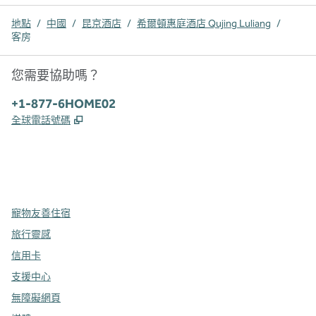
地點
/
中國
/
昆京酒店
/
希爾頓惠庭酒店 Qujing Luliang
/
客房
您需要協助嗎？
電話：
+1-877-6HOME02
,
打開新分頁
全球電話號碼
x
facebook
instagram
，
打開新分頁
，
打開新分頁
，
打開新分頁
寵物友善住宿
旅行靈感
信用卡
支援中心
無障礙網頁