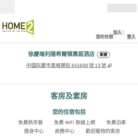
跳至內容
開啟
加入
您的住宿
登入
徐慶嶉利陽希爾頓惠庭酒店
新建
,
打開新分
中國阮慶市東格爾街 655600 號 13 號
客房及套房
您的住宿包括
免費熱早餐
免費 WiFi 無線上網
免費泊車
健身中心
商務中心
歡迎寵物的客房