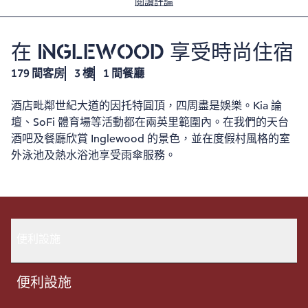
閱讀評論
在 INGLEWOOD 享受時尚住宿
179 間客房
3 樓
1 間餐廳
酒店毗鄰世紀大道的因托特圓頂，四周盡是娛樂。Kia 論
壇、SoFi 體育場等活動都在兩英里範圍內。在我們的天台
酒吧及餐廳欣賞 Inglewood 的景色，並在度假村風格的室
外泳池及熱水浴池享受雨傘服務。
便利設施
便利設施