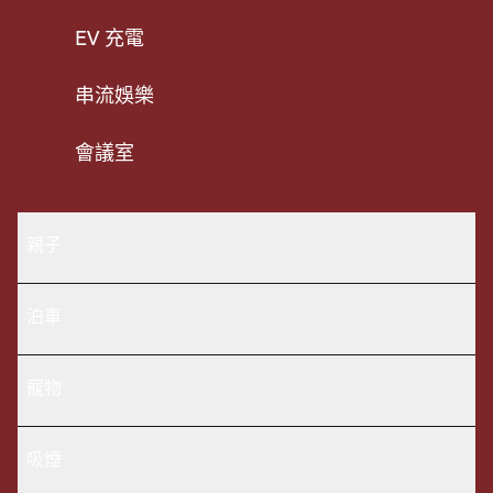
EV 充電
串流娛樂
會議室
親子
泊車
寵物
吸煙