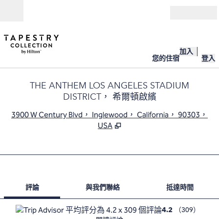
跳至內容
開啟
加入
您的住宿
登入
THE ANTHEM LOS ANGELES STADIUM
DISTRICT， 希爾頓啟繽
,
3900 W Century Blvd， Inglewood， California， 90303，
USA
第 1 頁，共 
1
/
12
上一張圖片
下一張圖片
與我們聯絡
評論
與我們聯絡
抵達時間
（
309
）
4.2