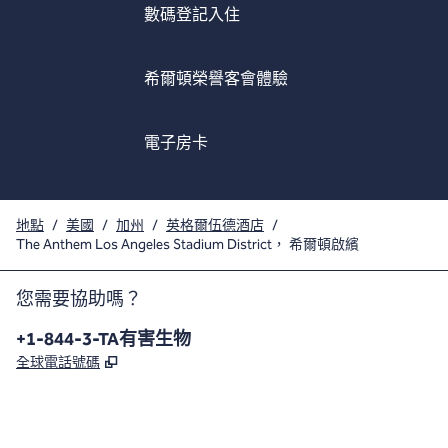
數碼登記入住
希爾頓榮譽客會體驗
電子房卡
地點
/
美國
/
加州
/
英格爾伍德酒店
/
The Anthem Los Angeles Stadium District， 希爾頓啟繽
您需要協助嗎？
電話：
+1-844-3-TA有害生物
,
打開新分頁
全球電話號碼
x
facebook
instagram
，
打開新分頁
，
打開新分頁
，
打開新分頁