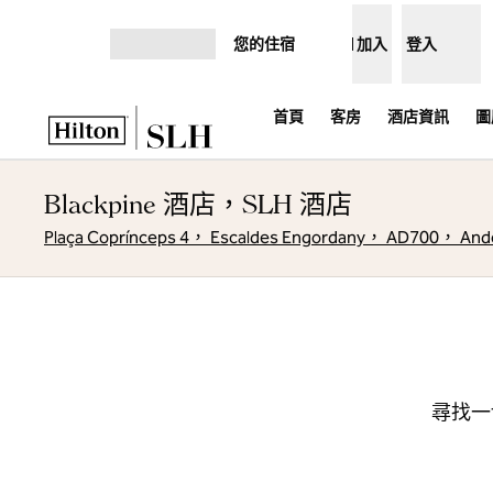
跳至內容
您的住宿
加入
登入
開啟選單
首頁
客房
酒店資訊
圖
Blackpine 酒店，SLH 酒店
Plaça Coprínceps 4， Escaldes Engordany， AD700， And
尋找一切