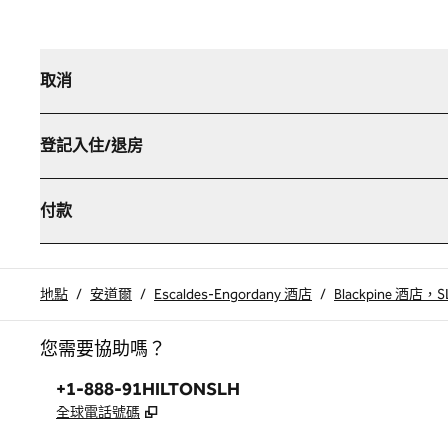
取消
登記入住/退房
付款
地點
/
安道爾
/
Escaldes-Engordany 酒店
/
Blackpine 酒店，
您需要協助嗎？
電話：
+1-888-91HILTONSLH
,
打開新分頁
全球電話號碼