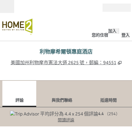
跳至內容
開啟
加入
您的住宿
登入
利物摩希爾頓惠庭酒店
,
打
美國加州利物摩市憲法大道 2625 號，郵編：94551
1
/
12
上一張圖片
下一
第 1 頁，共 12 頁
與我們聯絡
評論
與我們聯絡
抵達時間
4.4
（
254
）
閱讀評論