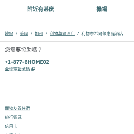
附近有甚麼
機場
地點
/
美國
/
加州
/
利物莫爾酒店
/
利物摩希爾頓惠庭酒店
您需要協助嗎？
電話：
+1-877-6HOME02
,
打開新分頁
全球電話號碼
x
facebook
instagram
，
打開新分頁
，
打開新分頁
，
打開新分頁
寵物友善住宿
旅行靈感
信用卡