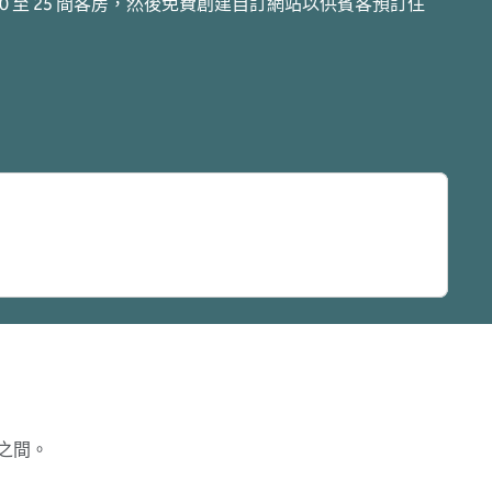
 至 25 間客房，然後免費創建自訂網站以供賓客預訂住
s 之間。