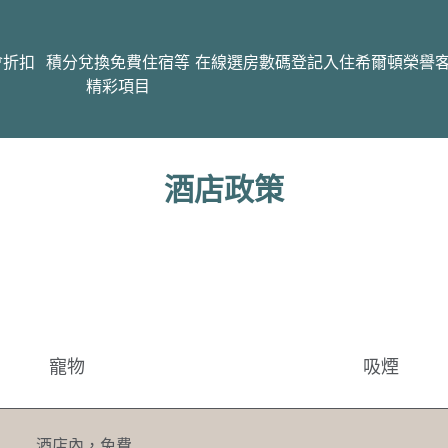
會折扣
積分兌換免費住宿等
在線選房
數碼登記入住
希爾頓榮譽
精彩項目
酒店政策
寵物
吸煙
酒店內
，
免費