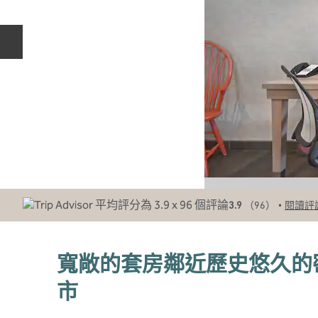
上一張投影片
•
3.9
（
96
）
閱讀評
寬敞的套房鄰近歷史悠久的
市