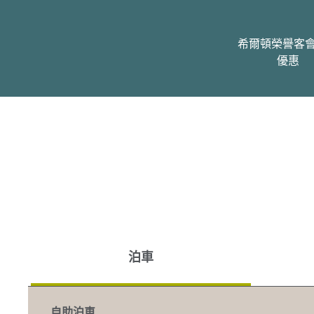
希爾頓榮譽客
優惠
泊車
自助泊車