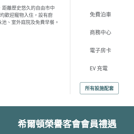
路外，距離歷史悠久的自由市中
免費泊車
均歡迎寵物入住，設有廚
內泳池、室外庭院及免費早餐。
商務中心
電子房卡
EV 充電
所有設施配套
希爾頓榮譽客會會員禮遇