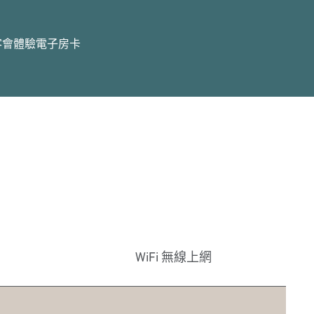
客會體驗
電子房卡
WiFi 無線上網