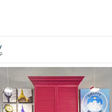
y
,
打開新分頁