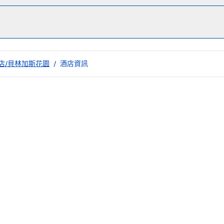
朋酒店/貝林加斯花園
/
酒店資訊