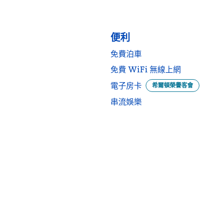
便利
免費泊車
免費 WiFi 無線上網
電子房卡
希爾頓榮譽客會
串流娛樂
游泳池