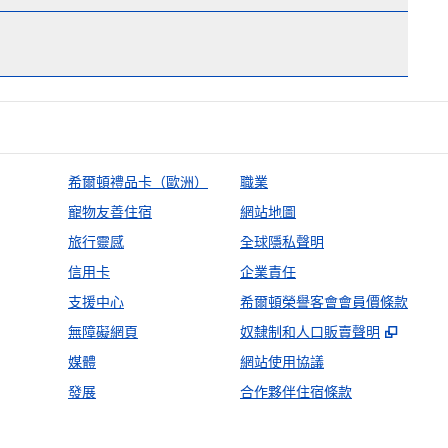
希爾頓禮品卡（歐洲）
職業
寵物友善住宿
網站地圖
旅行靈感
全球隱私聲明
信用卡
企業責任
支援中心
希爾頓榮譽客會會員價條款
,
打開
無障礙網頁
奴隸制和人口販賣聲明
媒體
網站使用協議
發展
合作夥伴住宿條款