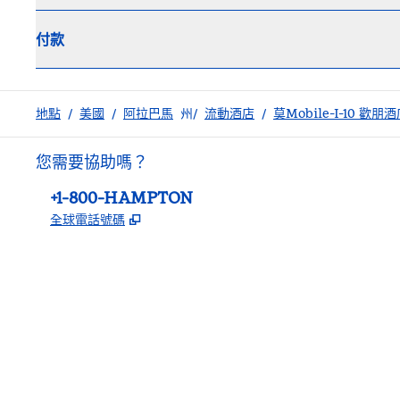
付款
地點
/
美國
/
阿拉巴馬
州/
流動酒店
/
莫Mobile-I-10 歡
您需要協助嗎？
電話：
+1-800-HAMPTON
,
打開新分頁
全球電話號碼
facebook
x
instagram
，
打開新分頁
，
打開新分頁
，
打開新分頁