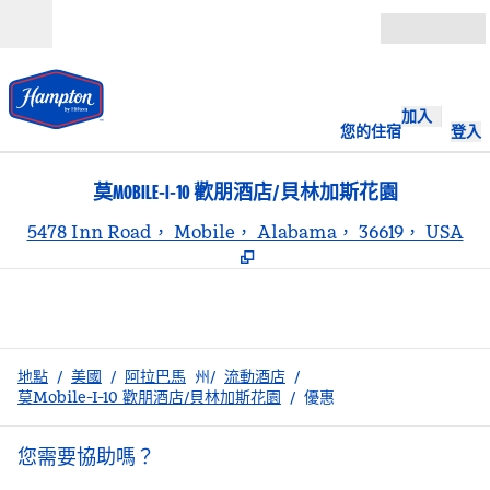
跳至內容
開啟
加入
您的住宿
登入
莫MOBILE-I-10 歡朋酒店/貝林加斯花園
,
5478 Inn Road， Mobile， Alabama， 36619， USA
地點
/
美國
/
阿拉巴馬
州/
流動酒店
/
莫Mobile-I-10 歡朋酒店/貝林加斯花園
/
優惠
您需要協助嗎？