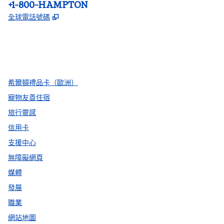
電話：
+1-800-HAMPTON
,
打開新分頁
全球電話號碼
facebook
x
instagram
，
打開新分頁
，
打開新分頁
，
打開新分頁
希爾頓禮品卡（歐洲）
寵物友善住宿
旅行靈感
信用卡
支援中心
無障礙網頁
媒體
發展
職業
網站地圖