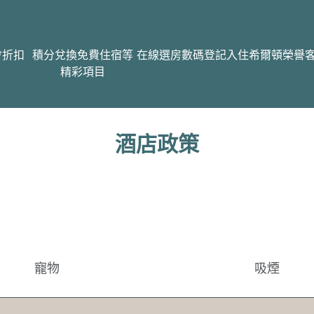
會折扣
積分兌換免費住宿等
在線選房
數碼登記入住
希爾頓榮譽
精彩項目
酒店政策
寵物
吸煙