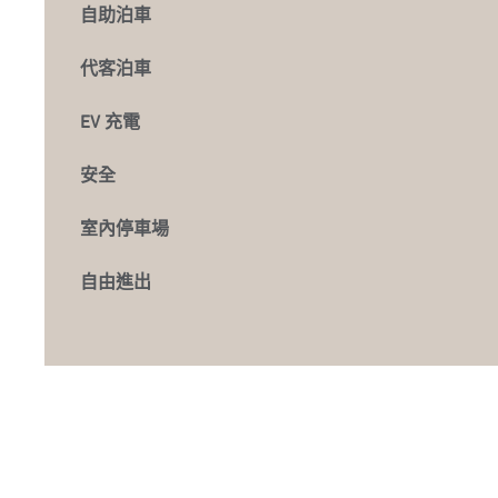
自助泊車
代客泊車
EV 充電
安全
室內停車場
自由進出