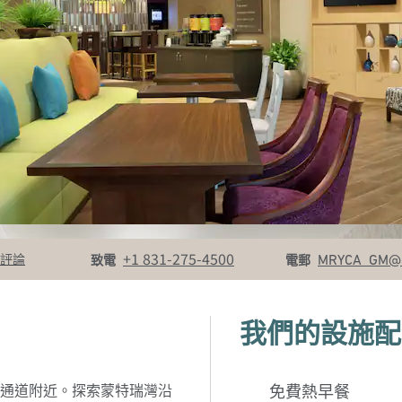
致電
電郵
+1 831-275-4500
MRYCA_GM
@
評論
致電
電郵
我們的設施配
通道附近。探索蒙特瑞灣沿
免費熱早餐