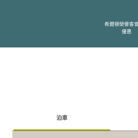
希爾頓榮譽客
優惠
泊車