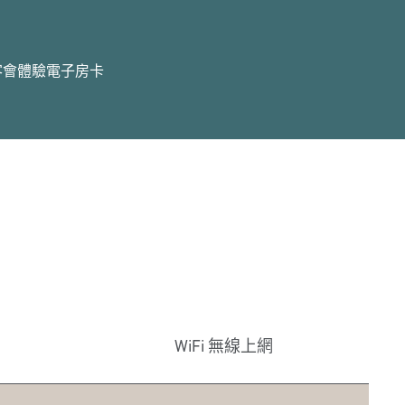
客會體驗
電子房卡
WiFi 無線上網