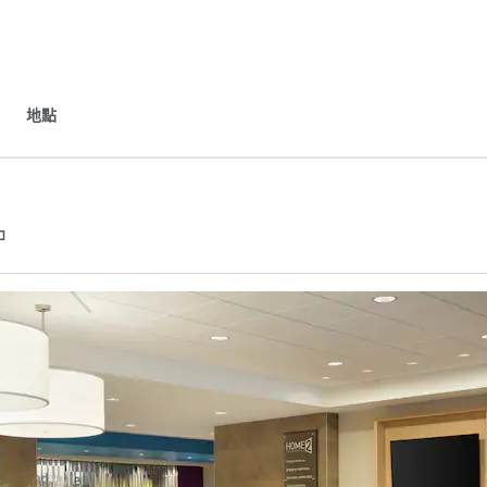
地點
,
打開新分頁