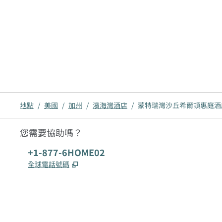
地點
/
美國
/
加州
/
濱海灣酒店
/
蒙特瑞灣沙丘希爾頓惠庭酒
您需要協助嗎？
電話：
+1-877-6HOME02
,
打開新分頁
全球電話號碼
x
facebook
instagram
，
打開新分頁
，
打開新分頁
，
打開新分頁