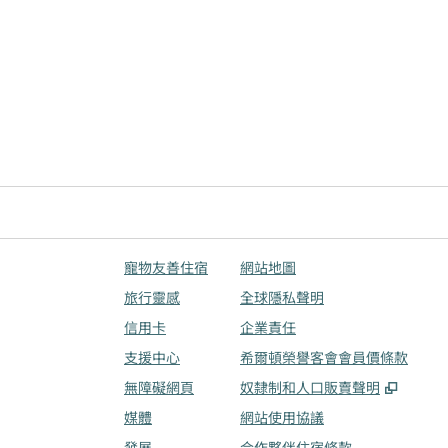
寵物友善住宿
網站地圖
旅行靈感
全球隱私聲明
信用卡
企業責任
支援中心
希爾頓榮譽客會會員價條款
,
打開
無障礙網頁
奴隸制和人口販賣聲明
媒體
網站使用協議
發展
合作夥伴住宿條款