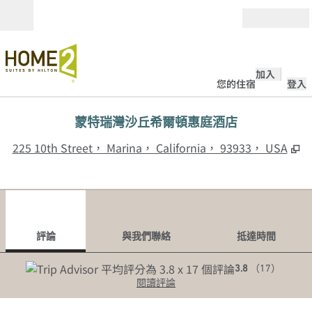
跳至內容
開啟
加入
您的住宿
登入
蒙特瑞灣沙丘希爾頓惠庭酒店
,
225 10th Street， Marina， California， 93933， USA
1
/
8
上一張圖片
下一
第 1 頁，共 8 頁
與我們聯絡
評論
與我們聯絡
抵達時間
3.8
（
17
）
閱讀評論