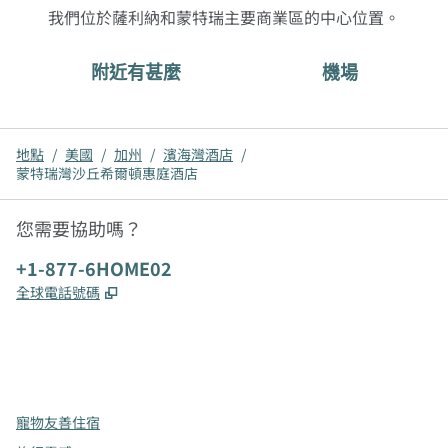
我們位於薩利納和蒙特瑞主要商業區的中心位置。
附近有甚麼
機場
地點
/
美國
/
加州
/
濱海灣酒店
/
蒙特瑞灣沙丘希爾頓惠庭酒店
您需要協助嗎？
電話：
+1-877-6HOME02
,
打開新分頁
全球電話號碼
x
facebook
instagram
，
打開新分頁
，
打開新分頁
，
打開新分頁
寵物友善住宿