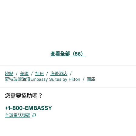
查看全部（56）
地點
/
美國
/
加州
/
海邊酒店
/
蒙特瑞灣海濱Embassy Suites by Hilton
/
圖庫
您需要協助嗎？
電話：
+1-800-EMBASSY
,
打開新分頁
全球電話號碼
x
facebook
instagram