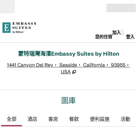
跳至內容
開啟
加入
您的住宿
登入
蒙特瑞灣海濱Embassy Suites by Hilton
,
1441 Canyon Del Rey， Seaside， California， 93955，
USA
圖庫
全部
酒店
客房
餐飲
便利設施
活動