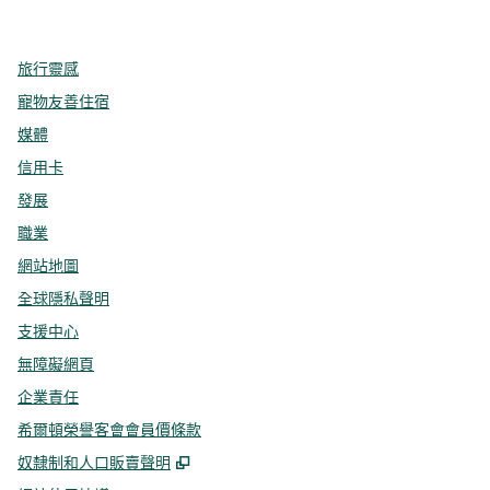
，
打開新分頁
，
打開新分頁
，
打開新分頁
旅行靈感
寵物友善住宿
媒體
信用卡
發展
職業
網站地圖
全球隱私聲明
支援中心
無障礙網頁
企業責任
希爾頓榮譽客會會員價條款
,
打開新分頁
奴隸制和人口販賣聲明