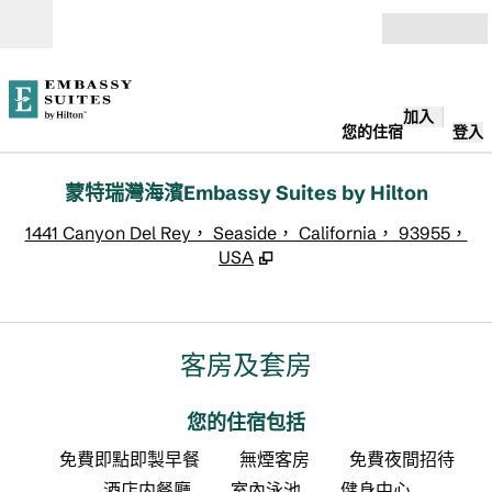
跳至內容
開啟
加入
您的住宿
登入
蒙特瑞灣海濱Embassy Suites by Hilton
,
1441 Canyon Del Rey， Seaside， California， 93955，
USA
客房及套房
您的住宿包括
免費即點即製早餐
無煙客房
免費夜間招待
酒店内餐廳
室內泳池
健身中心