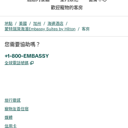
歡迎寵物的客房
地點
/
美國
/
加州
/
海邊酒店
/
蒙特瑞灣海濱Embassy Suites by Hilton
/
客房
您需要協助嗎？
電話：
+1-800-EMBASSY
,
打開新分頁
全球電話號碼
x
facebook
instagram
，
打開新分頁
，
打開新分頁
，
打開新分頁
旅行靈感
寵物友善住宿
媒體
信用卡