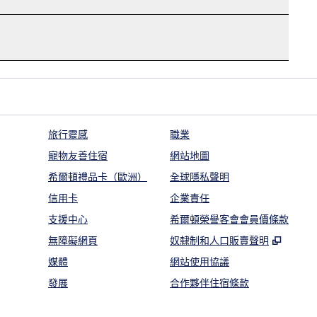
旅行靈感
職業
寵物友善住宿
網站地圖
希爾頓禮品卡（歐洲）
全球隱私聲明
信用卡
企業責任
支援中心
希爾頓榮譽客會會員價條款
,
打開
無障礙網頁
奴隸制和人口販賣聲明
媒體
網站使用協議
發展
合作夥伴住宿條款