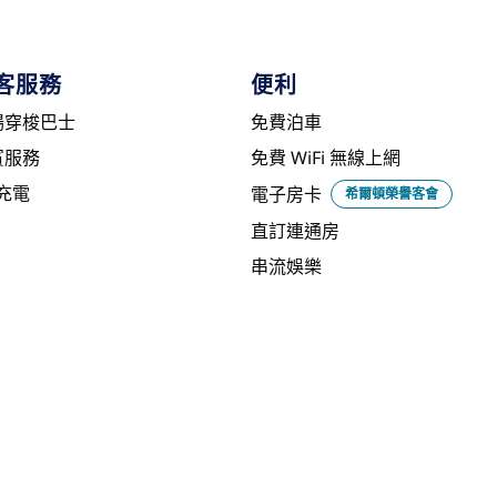
客服務
便利
場穿梭巴士
免費泊車
賓服務
免費 WiFi 無線上網
 充電
電子房卡
希爾頓榮譽客會
直訂連通房
串流娛樂
餐飲