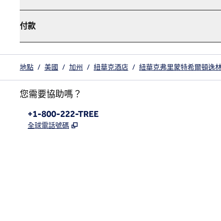
付款
地點
/
美國
/
加州
/
紐華克酒店
/
紐華克弗里蒙特希爾頓逸
您需要協助嗎？
電話：
+1-800-222-TREE
,
打開新分頁
全球電話號碼
x
facebook
instagram
，
打開新分頁
，
打開新分頁
，
打開新分頁