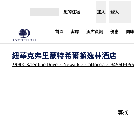
跳至內容
您的住宿
加入
登入
開啟選單
首頁
客房
酒店資訊
優惠
圖庫
紐華克弗里蒙特希爾頓逸林酒店
39900 Balentine Drive， Newark， California， 94560-0
尋找一