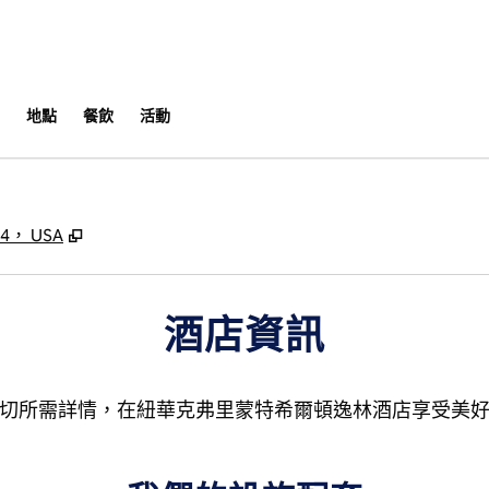
地點
餐飲
活動
,
打開新分頁
564， USA
酒店資訊
切所需詳情，在紐華克弗里蒙特希爾頓逸林酒店享受美