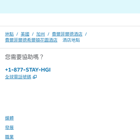
地點
/
美國
/
加州
/
費爾菲爾德酒店
/
費爾菲爾德希爾頓花園酒店
酒店地點
您需要協助嗎？
電話：
+1-877-STAY-HGI
,
打開新分頁
全球電話號碼
x
facebook
instagram
，
打開新分頁
，
打開新分頁
，
打開新分頁
媒體
發展
職業