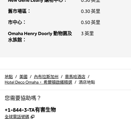
New Gene Leahy 購物中心：
0.30 英里
舊市場區：
0.30 英里
市中心：
0.50 英里
Omaha Henry Doorly 動物園及
3 英里
水族館：
地點
/
美國
/
內布拉斯加州
/
奧馬哈酒店
/
Hotel Deco Omaha， 希爾頓啟繽精選
/
酒店地點
您需要協助嗎？
電話：
+1-844-3-TA有害生物
,
打開新分頁
全球電話號碼