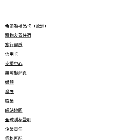
x
facebook
instagram
，
打開新分頁
，
打開新分頁
，
打開新分頁
希爾頓禮品卡（歐洲）
寵物友善住宿
旅行靈感
信用卡
支援中心
無障礙網頁
媒體
發展
職業
網站地圖
全球隱私聲明
企業責任
價格匹配