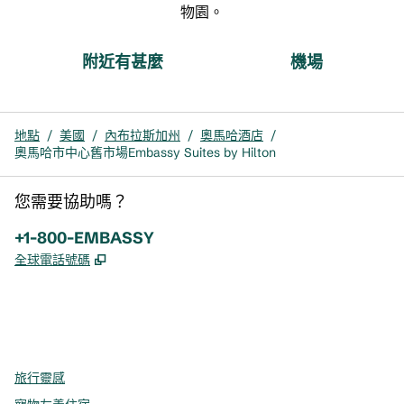
物園。
附近有甚麼
機場
地點
/
美國
/
內布拉斯加州
/
奧馬哈酒店
/
奧馬哈市中心舊市場Embassy Suites by Hilton
您需要協助嗎？
電話：
+1-800-EMBASSY
,
打開新分頁
全球電話號碼
x
facebook
instagram
，
打開新分頁
，
打開新分頁
，
打開新分頁
旅行靈感