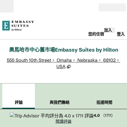
跳至內容
開啟
加入
您的住宿
登入
奧馬哈市中心舊市場Embassy Suites by Hilton
,
555 South 10th Street， Omaha， Nebraska， 68102，
USA
1
/
12
上一張圖片
下一
第 1 頁，共 12 頁
與我們聯絡
評論
與我們聯絡
抵達時間
4.0
（
1711
）
閱讀評論