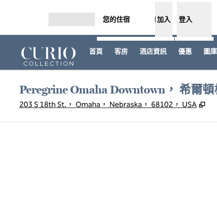
跳至內容
您的住宿
加入
登入
開啟選單
首頁
客房
酒店資訊
優惠
圖庫
Peregrine Omaha Downtown， 
,
打
203 S 18th St.， Omaha， Nebraska， 68102， USA