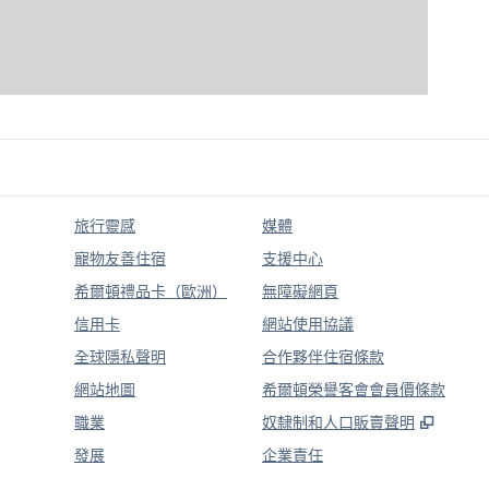
旅行靈感
媒體
寵物友善住宿
支援中心
希爾頓禮品卡（歐洲）
無障礙網頁
信用卡
網站使用協議
全球隱私聲明
合作夥伴住宿條款
網站地圖
希爾頓榮譽客會會員價條款
,
打開
職業
奴隸制和人口販賣聲明
發展
企業責任