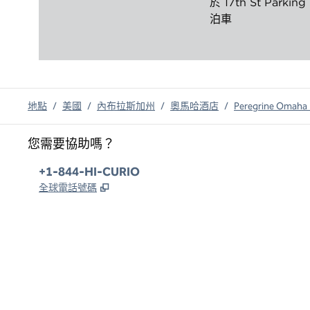
於 17th St Parking
泊車
地點
/
美國
/
內布拉斯加州
/
奧馬哈酒店
/
Peregrine Om
您需要協助嗎？
電話：
+1-844-HI-CURIO
,
打開新分頁
全球電話號碼
x
facebook
instagram
，
打開新分頁
，
打開新分頁
，
打開新分頁