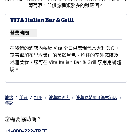
葡萄酒，並供應種類繁多的雞尾酒。
VITA Italian Bar & Grill
營業時間
顯示 VITA Italian Bar & Grill 的營業時間
在我們的酒店內餐廳 Vita 全日供應現代意大利美食。 
享有聖加布里埃爾山的美麗景色、絕佳的室外庭院及
地道美食，您可在 Vita Italian Bar & Grill 享用用餐體
驗。
地點
/
美國
/
加州
/
波莫納酒店
/
波莫納希爾頓逸林酒店
/
餐飲
您需要協助嗎？
電話：
+1-800-222-TREE