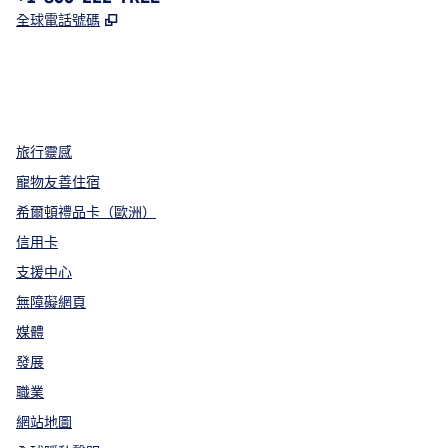
,
打開新分頁
全球電話號碼
x
facebook
instagram
，
打開新分頁
，
打開新分頁
，
打開新分頁
旅行靈感
寵物友善住宿
希爾頓禮品卡（歐洲）
信用卡
支援中心
無障礙網頁
媒體
發展
職業
網站地圖