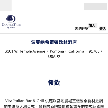
跳至內容
開啟
加入
您的住宿
登入
波莫納希爾頓逸林酒店
,
3101 W. Temple Avenue， Pomona， California， 91768，
USA
餐飲
Vita Italian Bar & Grill 供應以當地農場直送餐桌食材烹調
的美味意大利菜式。餐廳的酒吧提供種類繁多的美式及國際